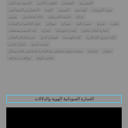
المشربية
الفيضان
الطوب الأحمر
الشيخ حمد النيل
بيوت السودان
الهدندوة
النوبيون
النوبة
المعماريين السودانيين
حداثة
جامعة الخرطوم
جاك اشخانيص
تصوير
طوب
ضريح
سيرة ذاتية
سودان
سواكن
حوار الكاميرا و العمارة
عمارة كمال عباس
عمارة سودانية
عمارة
عبد المنعم مصطفى
كلية غردون التذكارية
كلية الهندسة
فيضان النيل
فترة الحكم الثنائي
محمد حمدي
كمال عباس
معمار
مساجد
محمد حمدي يتعاطى مع العمارة بإحساس فنان مبتكر
هاشم خليفة
مواقف و مشاهد
العمارة السودانية الهوية والدلالات
Video
Player