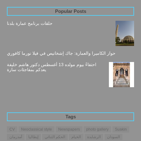
Popular Posts
حلقات برنامج عمارة بلدنا
حوار الكاميرا والعمارة: جاك إشخانيص في فيلا نورما كافوري
احتفاءً بيوم مولده 13 أغسطس دكتور هاشم خليفة
يعدكم بمفاجئات سارة
Tags
CV
Neoclassical style
Newspapers
photo gallery
Suakin
السودان
الرشايدة
الخيام
الحكم الثنائي
إيطاليا
أمدرمان