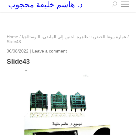
د. هاشم خليفة محجوب
+249 90 003 5647
drarchhashim@hotmail.com
/
عمارة بيوتنا الحضرية: ظاهرة الحنين إلي الماضي، النوستالجيا
/
Home
Slide43
06/08/2022 |
Leave a comment
Slide43