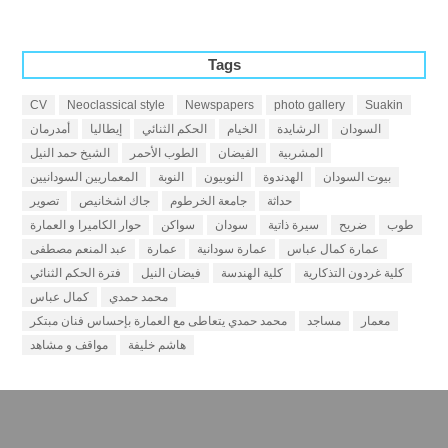
Tags
CV
Neoclassical style
Newspapers
photo gallery
Suakin
السودان
الرشايدة
الخيام
الحكم الثنائي
إيطاليا
أمدرمان
المشربية
الفيضان
الطوب الأحمر
الشيخ حمد النيل
بيوت السودان
الهدندوة
النوبيون
النوبة
المعماريين السودانيين
حداثة
جامعة الخرطوم
جاك اشخانيص
تصوير
طوب
ضريح
سيرة ذاتية
سودان
سواكن
حوار الكاميرا و العمارة
عمارة كمال عباس
عمارة سودانية
عمارة
عبد المنعم مصطفى
كلية غردون التذكارية
كلية الهندسة
فيضان النيل
فترة الحكم الثنائي
محمد حمدي
كمال عباس
معمار
مساجد
محمد حمدي يتعاطى مع العمارة بإحساس فنان مبتكر
هاشم خليفة
مواقف و مشاهد