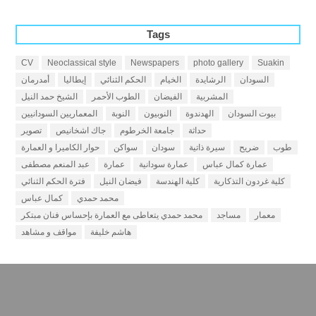
Tags
CV
Neoclassical style
Newspapers
photo gallery
Suakin
السودان
الرشايدة
الخيام
الحكم الثنائي
إيطاليا
أمدرمان
المشربية
الفيضان
الطوب الأحمر
الشيخ حمد النيل
بيوت السودان
الهدندوة
النوبيون
النوبة
المعماريين السودانيين
حداثة
جامعة الخرطوم
جاك اشخانيص
تصوير
طوب
ضريح
سيرة ذاتية
سودان
سواكن
حوار الكاميرا و العمارة
عمارة كمال عباس
عمارة سودانية
عمارة
عبد المنعم مصطفى
كلية غردون التذكارية
كلية الهندسة
فيضان النيل
فترة الحكم الثنائي
محمد حمدي
كمال عباس
معمار
مساجد
محمد حمدي يتعاطى مع العمارة بإحساس فنان مبتكر
هاشم خليفة
مواقف و مشاهد