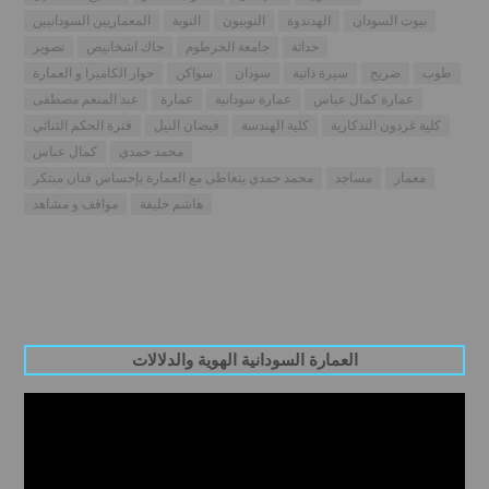
بيوت السودان
الهدندوة
النوبيون
النوبة
المعماريين السودانيين
حداثة
جامعة الخرطوم
جاك اشخانيص
تصوير
طوب
ضريح
سيرة ذاتية
سودان
سواكن
حوار الكاميرا و العمارة
عمارة كمال عباس
عمارة سودانية
عمارة
عبد المنعم مصطفى
كلية غردون التذكارية
كلية الهندسة
فيضان النيل
فترة الحكم الثنائي
محمد حمدي
كمال عباس
معمار
مساجد
محمد حمدي يتعاطى مع العمارة بإحساس فنان مبتكر
هاشم خليفة
مواقف و مشاهد
العمارة السودانية الهوية والدلالات
Video
Player