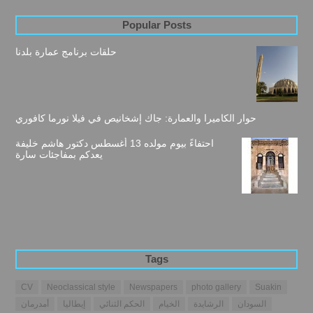
Popular Posts
حلقات برنامج عمارة بلدنا
حوار الكاميرا والعمارة: جاك إشخانيص في فيلا نورما كافوري
احتفاءً بيوم مولده 13 أغسطس دكتور هاشم خليفة
يعدكم بمفاجئات سارة
Tags
CV
Neoclassical style
Newspapers
photo gallery
Suakin
السودان
الرشايدة
الخيام
الحكم الثنائي
إيطاليا
أمدرمان