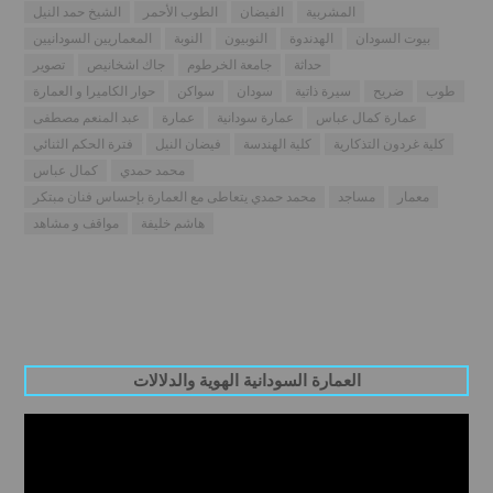
المشربية
الفيضان
الطوب الأحمر
الشيخ حمد النيل
بيوت السودان
الهدندوة
النوبيون
النوبة
المعماريين السودانيين
حداثة
جامعة الخرطوم
جاك اشخانيص
تصوير
طوب
ضريح
سيرة ذاتية
سودان
سواكن
حوار الكاميرا و العمارة
عمارة كمال عباس
عمارة سودانية
عمارة
عبد المنعم مصطفى
كلية غردون التذكارية
كلية الهندسة
فيضان النيل
فترة الحكم الثنائي
محمد حمدي
كمال عباس
معمار
مساجد
محمد حمدي يتعاطى مع العمارة بإحساس فنان مبتكر
هاشم خليفة
مواقف و مشاهد
العمارة السودانية الهوية والدلالات
Video
Player