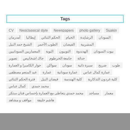
Tags
CV
Neoclassical style
Newspapers
photo gallery
Suakin
السودان
الرشايدة
الخيام
الحكم الثنائي
إيطاليا
أمدرمان
المشربية
الفيضان
الطوب الأحمر
الشيخ حمد النيل
بيوت السودان
الهدندوة
النوبيون
النوبة
المعماريين السودانيين
حداثة
جامعة الخرطوم
جاك اشخانيص
تصوير
طوب
ضريح
سيرة ذاتية
سودان
سواكن
حوار الكاميرا و العمارة
عمارة كمال عباس
عمارة سودانية
عمارة
عبد المنعم مصطفى
كلية غردون التذكارية
كلية الهندسة
فيضان النيل
فترة الحكم الثنائي
محمد حمدي
كمال عباس
معمار
مساجد
محمد حمدي يتعاطى مع العمارة بإحساس فنان مبتكر
هاشم خليفة
مواقف و مشاهد