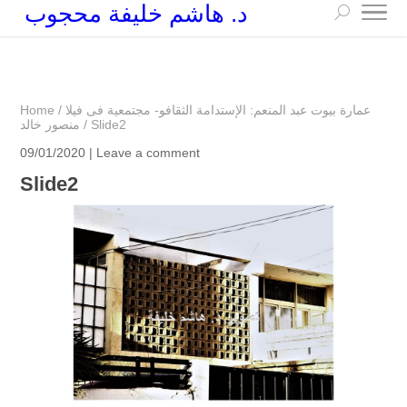
د. هاشم خليفة محجوب
+249 90 003 5647
drarchhashim@hotmail.com
عمارة بيوت عبد المنعم: الإستدامة الثقافو- مجتمعية فى فيلا
/
Home
Slide2
/
منصور خالد
09/01/2020 |
Leave a comment
Slide2