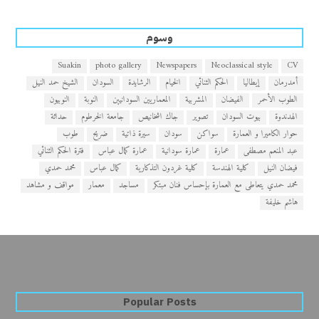
وسوم
Suakin
photo gallery
Newspapers
Neoclassical style
CV
أمدرمان
إيطاليا
الحكم الثنائي
الخيام
الرشايدة
السودان
الشيخ حمد النيل
الطوب الأحمر
الفيضان
المشربية
المعماريين السودانيين
النوبة
النوبيون
الهدندوة
بيوت السودان
تصوير
جاك اشخانيص
جامعة الخرطوم
حداثة
حوار الكاميرا و العمارة
سواكن
سودان
سيرة ذاتية
ضريح
طوب
عبد المنعم مصطفى
عمارة
عمارة سودانية
عمارة كمال عباس
فترة الحكم الثنائي
فيضان النيل
كلية الهندسة
كلية غردون التذكارية
كمال عباس
محمد حمدي
محمد حمدي يتعاطى مع العمارة بإحساس فنان مبتكر
مساجد
معمار
مواقف و مشاهد
هاشم خليفة
Popular Posts