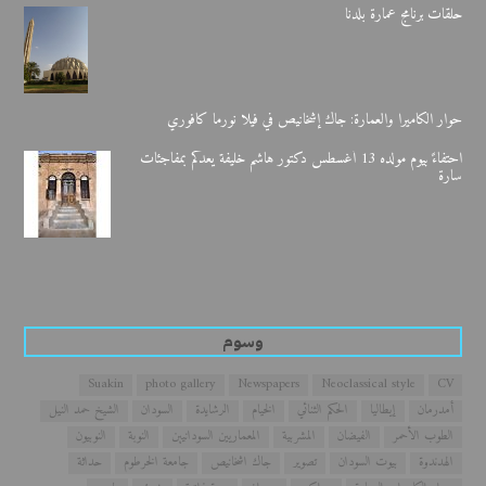
حلقات برنامج عمارة بلدنا
حوار الكاميرا والعمارة: جاك إشخانيص في فيلا نورما كافوري
احتفاءً بيوم مولده 13 أغسطس دكتور هاشم خليفة يعدكم بمفاجئات
سارة
وسوم
Suakin
photo gallery
Newspapers
Neoclassical style
CV
أمدرمان
إيطاليا
الحكم الثنائي
الخيام
الرشايدة
السودان
الشيخ حمد النيل
الطوب الأحمر
الفيضان
المشربية
المعماريين السودانيين
النوبة
النوبيون
الهدندوة
بيوت السودان
تصوير
جاك اشخانيص
جامعة الخرطوم
حداثة