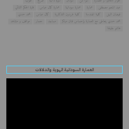
حوار الكاميرا و العمارة
سواكن
سودان
سيرة ذاتية
ضريح
طوب
عبد المنعم مصطفى
عمارة
عمارة سودانية
عمارة كمال عباس
فترة الحكم الثنائي
فيضان النيل
كلية الهندسة
كلية غردون التذكارية
كمال عباس
محمد حمدي
محمد حمدي يتعاطى مع العمارة بإحساس فنان مبتكر
مساجد
معمار
مواقف و مشاهد
هاشم خليفة
العمارة السودانية الهوية والدلالات
مشغل
الفيديو