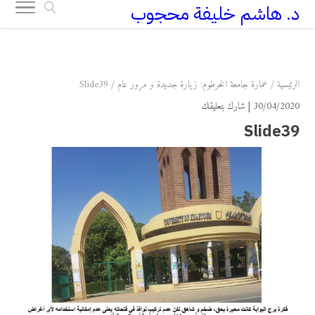
د. هاشم خليفة محجوب
+249 90 003 5647
drarchhashim@hotmail.com
الرئيسية
/
عمارة جامعة الخرطوم: زيارة جديدة و مرور عام
/
Slide39
30/04/2020 |
شارك بتعليقك
Slide39