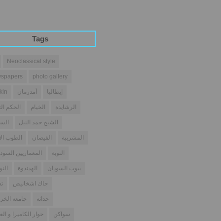
Tags
Neoclassical style
spapers
photo gallery
إيطاليا
أمدرمان
kin
الرشايدة
الخيام
الحكم الث
الشيخ حمد النيل
السو
المشربية
الفيضان
الطوب ال
النوبة
المعماريين السودا
بيوت السودان
الهدندوة
النو
جاك اشخانيص
تص
حداثة
جامعة الخر
سواكن
حوار الكاميرا و الع