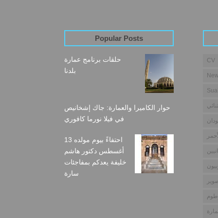
Popular Posts
حلقات برنامج عمارة
CV
بلدنا
New
Sua
نائي
حوار الكاميرا والعمارة: جاك إشخانيص
في فيلا نورما كافوري
دان
أحمر
احتفاءً بيوم مولده 13
أغسطس دكتور هاشم
نيين
خليفة يعدكم بمفاجئات
بيون
سارة
وير
طوم
مارة