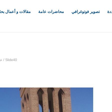
دة
تصوير فوتوغرافي
محاضرات عامة
مقالات و أعمال بحث
com
Slide40
/
عم