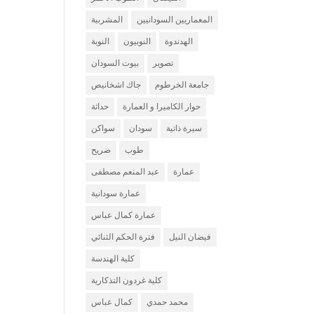
المعماريين السودانيين
المشربية
الهدندوة
النوبيون
النوبة
تصوير
بيوت السودان
جامعة الخرطوم
جاك اشخانيص
حوار الكاميرا و العمارة
حداثة
سيرة ذاتية
سودان
سواكن
طوب
ضريح
عمارة
عبد المنعم مصطفى
عمارة سودانية
عمارة كمال عباس
فيضان النيل
فترة الحكم الثنائي
كلية الهندسة
كلية غردون التذكارية
محمد حمدي
كمال عباس