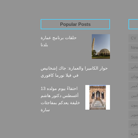
Popular Posts
حلقات برنامج عمارة
CV
بلدنا
New
Sua
نائي
حوار الكاميرا والعمارة: جاك إشخانيص
في فيلا نورما كافوري
دان
أحمر
احتفاءً بيوم مولده 13
أغسطس دكتور هاشم
نيين
خليفة يعدكم بمفاجئات
بيون
سارة
وير
طوم
مارة