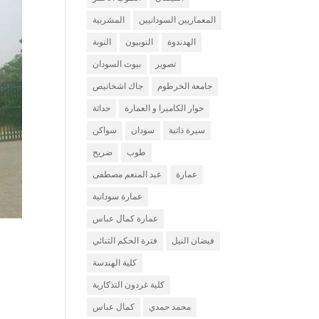
المعماريين السودانيين
المشربية
الهدندوة
النوبيون
النوبة
تصوير
بيوت السودان
جامعة الخرطوم
جاك اشخانيص
حوار الكاميرا و العمارة
حداثة
سيرة ذاتية
سودان
سواكن
طوب
ضريح
عمارة
عبد المنعم مصطفى
عمارة سودانية
عمارة كمال عباس
فيضان النيل
فترة الحكم الثنائي
كلية الهندسة
كلية غردون التذكارية
محمد حمدي
كمال عباس