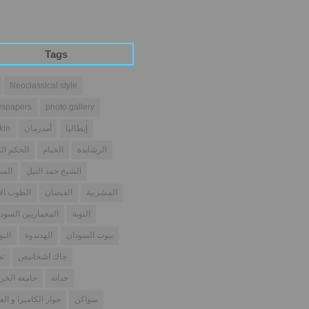
Tags
Neoclassical style
spapers
photo gallery
إيطاليا
أمدرمان
kin
الرشايدة
الخيام
الحكم الث
الشيخ حمد النيل
السو
المشربية
الفيضان
الطوب ال
النوبة
المعماريين السودا
بيوت السودان
الهدندوة
النو
جاك اشخانيص
تص
حداثة
جامعة الخر
سواكن
حوار الكاميرا و الع