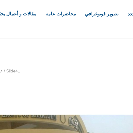
دة
تصوير فوتوغرافي
محاضرات عامة
مقالات و أعمال بحث
com
Slide41
/
عم