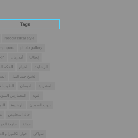
Tags
Neoclassical style
spapers
photo gallery
إيطاليا
أمدرمان
kin
الرشايدة
الخيام
الحكم الث
الشيخ حمد النيل
السو
المشربية
الفيضان
الطوب ال
النوبة
المعماريين السودا
بيوت السودان
الهدندوة
النو
جاك اشخانيص
تص
حداثة
جامعة الخر
سواكن
حوار الكاميرا و الع