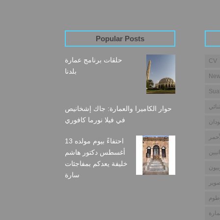
Popular Posts
حلقات برنامج عمارة
CV
بلدنا
New
Sua
نائي
حوار الكاميرا والعمارة: جاك إشخانيص
في فيلا نورما كافوري
دان
أحمر
احتفاءً بيوم مولده 13
أغسطس دكتور هاشم
نيين
خليفة يعدكم بمفاجئات
بيون
سارة
وير
طوم
مارة