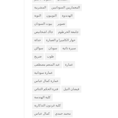
المعماريين السودانيين
المشربية
الهدندوة
النوبيون
النوبة
تصوير
بيوت السودان
جامعة الخرطوم
جاك اشخانيص
حوار الكاميرا و العمارة
حداثة
سيرة ذاتية
سودان
سواكن
طوب
ضريح
عمارة
عبد المنعم مصطفى
عمارة سودانية
عمارة كمال عباس
فيضان النيل
فترة الحكم الثنائي
كلية الهندسة
كلية غردون التذكارية
محمد حمدي
كمال عباس