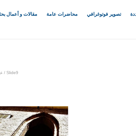
دة
تصوير فوتوغرافي
محاضرات عامة
مقالات و أعمال بحث
com
Slide9
/
عم