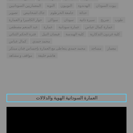
بيوت السودان
الهدندوة
النوبيون
النوبة
المعماريين السودانيين
حداثة
جامعة الخرطوم
جاك اشخانيص
تصوير
طوب
ضريح
سيرة ذاتية
سودان
سواكن
حوار الكاميرا و العمارة
عمارة كمال عباس
عمارة سودانية
عمارة
عبد المنعم مصطفى
كلية غردون التذكارية
كلية الهندسة
فيضان النيل
فترة الحكم الثنائي
محمد حمدي
كمال عباس
معمار
مساجد
محمد حمدي يتعاطى مع العمارة بإحساس فنان مبتكر
هاشم خليفة
مواقف و مشاهد
العمارة السودانية الهوية والدلالات
Video
Player