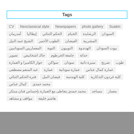
Tags
CV
Neoclassical style
Newspapers
photo gallery
Suakin
السودان
الرشايدة
الخيام
الحكم الثنائي
إيطاليا
أمدرمان
المشربية
الفيضان
الطوب الأحمر
الشيخ حمد النيل
بيوت السودان
الهدندوة
النوبيون
النوبة
المعماريين السودانيين
حداثة
جامعة الخرطوم
جاك اشخانيص
تصوير
طوب
ضريح
سيرة ذاتية
سودان
سواكن
حوار الكاميرا و العمارة
عمارة كمال عباس
عمارة سودانية
عمارة
عبد المنعم مصطفى
كلية غردون التذكارية
كلية الهندسة
فيضان النيل
فترة الحكم الثنائي
محمد حمدي
كمال عباس
معمار
مساجد
محمد حمدي يتعاطى مع العمارة بإحساس فنان مبتكر
هاشم خليفة
مواقف و مشاهد