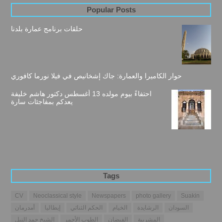
Popular Posts
حلقات برنامج عمارة بلدنا
حوار الكاميرا والعمارة: جاك إشخانيص في فيلا نورما كافوري
احتفاءً بيوم مولده 13 أغسطس دكتور هاشم خليفة
يعدكم بمفاجئات سارة
Tags
CV
Neoclassical style
Newspapers
photo gallery
Suakin
السودان
الرشايدة
الخيام
الحكم الثنائي
إيطاليا
أمدرمان
المشربية
الفيضان
الطوب الأحمر
الشيخ حمد النيل