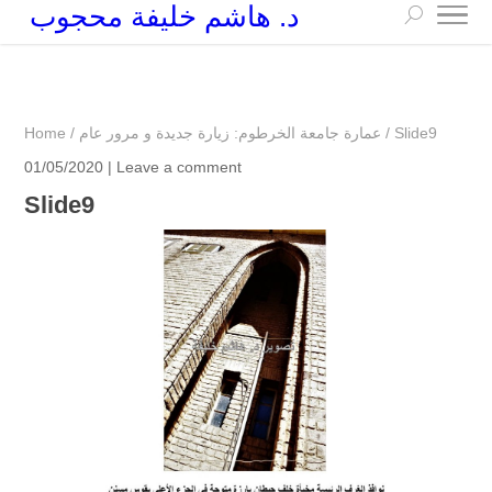
د. هاشم خليفة محجوب
+249 90 003 5647
drarchhashim@hotmail.com
Slide9
/
عمارة جامعة الخرطوم: زيارة جديدة و مرور عام
/
Home
01/05/2020 |
Leave a comment
Slide9