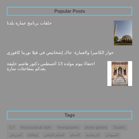
Popular Posts
حلقات برنامج عمارة بلدنا
حوار الكاميرا والعمارة: جاك إشخانيص في فيلا نورما كافوري
احتفاءً بيوم مولده 13 أغسطس دكتور هاشم خليفة
يعدكم بمفاجئات سارة
Tags
CV
Neoclassical style
Newspapers
photo gallery
Suakin
السودان
الرشايدة
الخيام
الحكم الثنائي
إيطاليا
أمدرمان