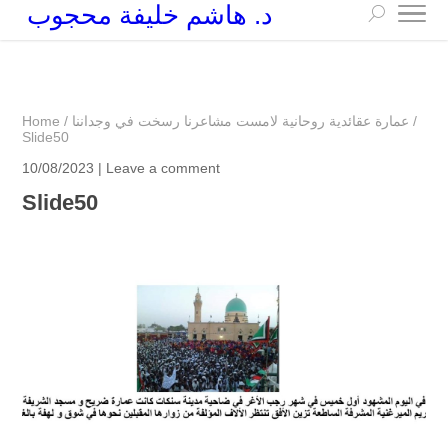
د. هاشم خليفة محجوب
+249 90 003 5647
drarchhashim@hotmail.com
/
عمارة عقائدية روحانية لامست مشاعرنا رسخت في وجداننا
/
Home
Slide50
10/08/2023 |
Leave a comment
Slide50