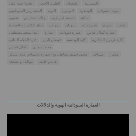
المشربية
الفيضان
الطوب الأحمر
الشيخ حمد النيل
بيوت السودان
الهدندوة
النوبيون
النوبة
المعماريين السودانيين
حداثة
جامعة الخرطوم
جاك اشخانيص
تصوير
طوب
ضريح
سيرة ذاتية
سودان
سواكن
حوار الكاميرا و العمارة
عمارة كمال عباس
عمارة سودانية
عمارة
عبد المنعم مصطفى
كلية غردون التذكارية
كلية الهندسة
فيضان النيل
فترة الحكم الثنائي
محمد حمدي
كمال عباس
معمار
مساجد
محمد حمدي يتعاطى مع العمارة بإحساس فنان مبتكر
هاشم خليفة
مواقف و مشاهد
العمارة السودانية الهوية والدلالات
Video
Player