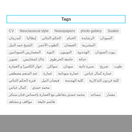
Tags
CV
Neoclassical style
Newspapers
photo gallery
Suakin
السودان
الرشايدة
الخيام
الحكم الثنائي
إيطاليا
أمدرمان
المشربية
الفيضان
الطوب الأحمر
الشيخ حمد النيل
بيوت السودان
الهدندوة
النوبيون
النوبة
المعماريين السودانيين
حداثة
جامعة الخرطوم
جاك اشخانيص
تصوير
طوب
ضريح
سيرة ذاتية
سودان
سواكن
حوار الكاميرا و العمارة
عمارة كمال عباس
عمارة سودانية
عمارة
عبد المنعم مصطفى
كلية غردون التذكارية
كلية الهندسة
فيضان النيل
فترة الحكم الثنائي
محمد حمدي
كمال عباس
معمار
مساجد
محمد حمدي يتعاطى مع العمارة بإحساس فنان مبتكر
هاشم خليفة
مواقف و مشاهد