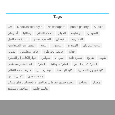
Tags
CV
Neoclassical style
Newspapers
photo gallery
Suakin
السودان
الرشايدة
الخيام
الحكم الثنائي
إيطاليا
أمدرمان
المشربية
الفيضان
الطوب الأحمر
الشيخ حمد النيل
بيوت السودان
الهدندوة
النوبيون
النوبة
المعماريين السودانيين
حداثة
جامعة الخرطوم
جاك اشخانيص
تصوير
طوب
ضريح
سيرة ذاتية
سودان
سواكن
حوار الكاميرا و العمارة
عمارة كمال عباس
عمارة سودانية
عمارة
عبد المنعم مصطفى
كلية غردون التذكارية
كلية الهندسة
فيضان النيل
فترة الحكم الثنائي
محمد حمدي
كمال عباس
معمار
مساجد
محمد حمدي يتعاطى مع العمارة بإحساس فنان مبتكر
هاشم خليفة
مواقف و مشاهد