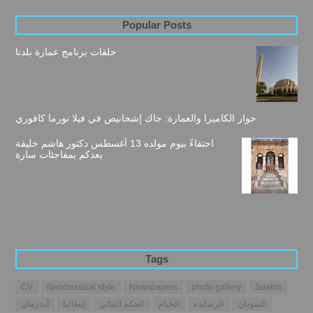
Popular Posts
حلقات برنامج عمارة بلدنا
حوار الكاميرا والعمارة: جاك إشخانيص في فيلا نورما كافوري
احتفاءً بيوم مولده 13 أغسطس دكتور هاشم خليفة
يعدكم بمفاجئات سارة
Tags
CV
Neoclassical style
Newspapers
photo gallery
Suakin
السودان
الرشايدة
الخيام
الحكم الثنائي
إيطاليا
أمدرمان