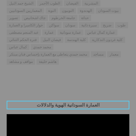
المشربية
الفيضان
الطوب الأحمر
الشيخ حمد النيل
بيوت السودان
الهدندوة
النوبيون
النوبة
المعماريين السودانيين
حداثة
جامعة الخرطوم
جاك اشخانيص
تصوير
طوب
ضريح
سيرة ذاتية
سودان
سواكن
حوار الكاميرا و العمارة
عمارة كمال عباس
عمارة سودانية
عمارة
عبد المنعم مصطفى
كلية غردون التذكارية
كلية الهندسة
فيضان النيل
فترة الحكم الثنائي
محمد حمدي
كمال عباس
معمار
مساجد
محمد حمدي يتعاطى مع العمارة بإحساس فنان مبتكر
هاشم خليفة
مواقف و مشاهد
العمارة السودانية الهوية والدلالات
Video
Player