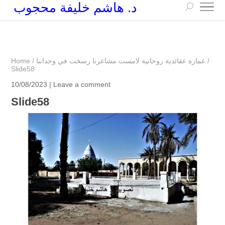
د. هاشم خليفة محجوب
+249 90 003 5647
drarchhashim@hotmail.com
/
عمارة عقائدية روحانية لامست مشاعرنا رسخت في وجداننا
/
Home
Slide58
10/08/2023 |
Leave a comment
Slide58