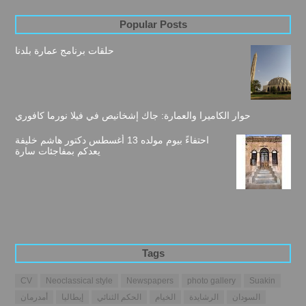
Popular Posts
حلقات برنامج عمارة بلدنا
حوار الكاميرا والعمارة: جاك إشخانيص في فيلا نورما كافوري
احتفاءً بيوم مولده 13 أغسطس دكتور هاشم خليفة
يعدكم بمفاجئات سارة
Tags
CV
Neoclassical style
Newspapers
photo gallery
Suakin
السودان
الرشايدة
الخيام
الحكم الثنائي
إيطاليا
أمدرمان