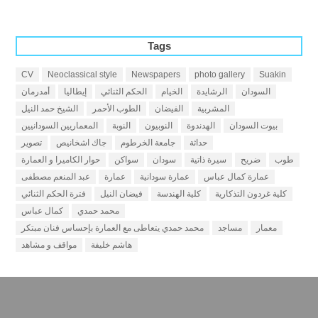
Tags
CV
Neoclassical style
Newspapers
photo gallery
Suakin
السودان
الرشايدة
الخيام
الحكم الثنائي
إيطاليا
أمدرمان
المشربية
الفيضان
الطوب الأحمر
الشيخ حمد النيل
بيوت السودان
الهدندوة
النوبيون
النوبة
المعماريين السودانيين
حداثة
جامعة الخرطوم
جاك اشخانيص
تصوير
طوب
ضريح
سيرة ذاتية
سودان
سواكن
حوار الكاميرا و العمارة
عمارة كمال عباس
عمارة سودانية
عمارة
عبد المنعم مصطفى
كلية غردون التذكارية
كلية الهندسة
فيضان النيل
فترة الحكم الثنائي
محمد حمدي
كمال عباس
معمار
مساجد
محمد حمدي يتعاطى مع العمارة بإحساس فنان مبتكر
هاشم خليفة
مواقف و مشاهد