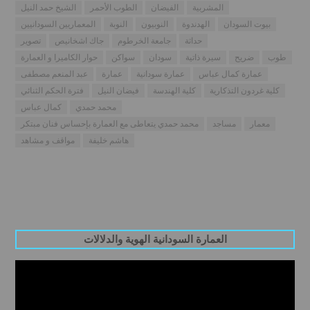
المشربية
الفيضان
الطوب الأحمر
الشيخ حمد النيل
بيوت السودان
الهدندوة
النوبيون
النوبة
المعماريين السودانيين
حداثة
جامعة الخرطوم
جاك اشخانيص
تصوير
طوب
ضريح
سيرة ذاتية
سودان
سواكن
حوار الكاميرا و العمارة
عمارة كمال عباس
عمارة سودانية
عمارة
عبد المنعم مصطفى
كلية غردون التذكارية
كلية الهندسة
فيضان النيل
فترة الحكم الثنائي
محمد حمدي
كمال عباس
معمار
مساجد
محمد حمدي يتعاطى مع العمارة بإحساس فنان مبتكر
هاشم خليفة
مواقف و مشاهد
العمارة السودانية الهوية والدلالات
Video
Player