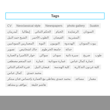
Tags
CV
Neoclassical style
Newspapers
photo gallery
Suakin
السودان
الرشايدة
الخيام
الحكم الثنائي
إيطاليا
أمدرمان
المشربية
الفيضان
الطوب الأحمر
الشيخ حمد النيل
بيوت السودان
الهدندوة
النوبيون
النوبة
المعماريين السودانيين
حداثة
جامعة الخرطوم
جاك اشخانيص
تصوير
طوب
ضريح
سيرة ذاتية
سودان
سواكن
حوار الكاميرا و العمارة
عمارة كمال عباس
عمارة سودانية
عمارة
عبد المنعم مصطفى
كلية غردون التذكارية
كلية الهندسة
فيضان النيل
فترة الحكم الثنائي
محمد حمدي
كمال عباس
معمار
مساجد
محمد حمدي يتعاطى مع العمارة بإحساس فنان مبتكر
هاشم خليفة
مواقف و مشاهد