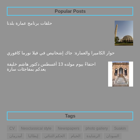
Popular Posts
حلقات برنامج عمارة بلدنا
حوار الكاميرا والعمارة: جاك إشخانيص في فيلا نورما كافوري
احتفاءً بيوم مولده 13 أغسطس دكتور هاشم خليفة
يعدكم بمفاجئات سارة
Tags
CV
Neoclassical style
Newspapers
photo gallery
Suakin
السودان
الرشايدة
الخيام
الحكم الثنائي
إيطاليا
أمدرمان