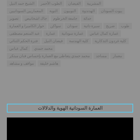
المشربية
الفيضان
الطوب الأحمر
الشيخ حمد النيل
بيوت السودان
الهدندوة
النوبيون
النوبة
المعماريين السودانيين
حداثة
جامعة الخرطوم
جاك اشخانيص
تصوير
طوب
ضريح
سيرة ذاتية
سودان
سواكن
حوار الكاميرا و العمارة
عمارة كمال عباس
عمارة سودانية
عمارة
عبد المنعم مصطفى
كلية غردون التذكارية
كلية الهندسة
فيضان النيل
فترة الحكم الثنائي
محمد حمدي
كمال عباس
معمار
مساجد
محمد حمدي يتعاطى مع العمارة بإحساس فنان مبتكر
هاشم خليفة
مواقف و مشاهد
العمارة السودانية الهوية والدلالات
Video
Player