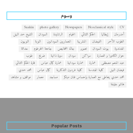
وسوم
Suakin
photo gallery
Newspapers
Neoclassical style
CV
أمدرمان
إيطاليا
الحكم الثنائي
الخيام
الرشايدة
السودان
الشيخ حمد النيل
الطوب الأحمر
الفيضان
المشربية
المعماريين السودانيين
النوبة
النوبيون
الهدندوة
بيوت السودان
تصوير
جاك اشخانيص
جامعة الخرطوم
حداثة
حوار الكاميرا و العمارة
سواكن
سودان
سيرة ذاتية
ضريح
طوب
عبد المنعم مصطفى
عمارة
عمارة سودانية
عمارة كمال عباس
فترة الحكم الثنائي
فيضان النيل
كلية الهندسة
كلية غردون التذكارية
كمال عباس
محمد حمدي
محمد حمدي يتعاطى مع العمارة بإحساس فنان مبتكر
مساجد
معمار
مواقف و مشاهد
هاشم خليفة
Popular Posts