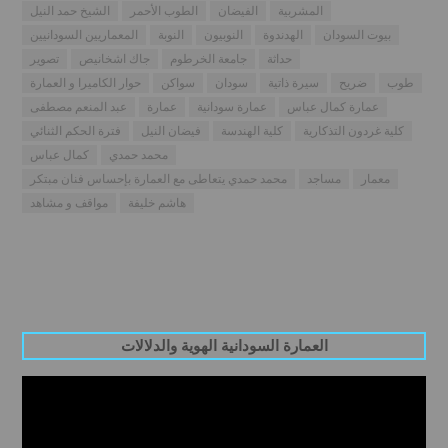
المشربية
الفيضان
الطوب الأحمر
الشيخ حمد النيل
بيوت السودان
الهدندوة
النوبيون
النوبة
المعماريين السودانيين
حداثة
جامعة الخرطوم
جاك اشخانيص
تصوير
طوب
ضريح
سيرة ذاتية
سودان
سواكن
حوار الكاميرا و العمارة
عمارة كمال عباس
عمارة سودانية
عمارة
عبد المنعم مصطفى
كلية غردون التذكارية
كلية الهندسة
فيضان النيل
فترة الحكم الثنائي
محمد حمدي
كمال عباس
معمار
مساجد
محمد حمدي يتعاطى مع العمارة بإحساس فنان مبتكر
هاشم خليفة
مواقف و مشاهد
العمارة السودانية الهوية والدلالات
Video
Player