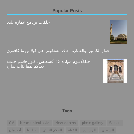
Popular Posts
حلقات برنامج عمارة بلدنا
حوار الكاميرا والعمارة: جاك إشخانيص في فيلا نورما كافوري
احتفاءً بيوم مولده 13 أغسطس دكتور هاشم خليفة
يعدكم بمفاجئات سارة
Tags
CV
Neoclassical style
Newspapers
photo gallery
Suakin
السودان
الرشايدة
الخيام
الحكم الثنائي
إيطاليا
أمدرمان