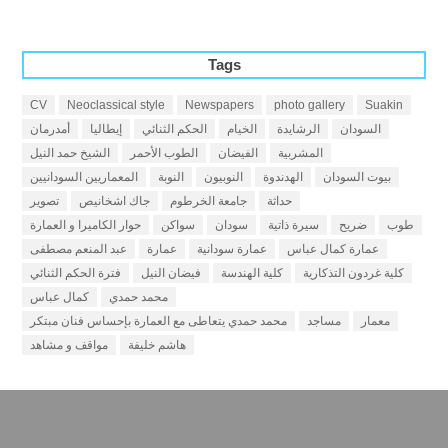
Tags
CV
Neoclassical style
Newspapers
photo gallery
Suakin
السودان
الرشايدة
الخيام
الحكم الثنائي
إيطاليا
أمدرمان
المشربية
الفيضان
الطوب الأحمر
الشيخ حمد النيل
بيوت السودان
الهدندوة
النوبيون
النوبة
المعماريين السودانيين
حداثة
جامعة الخرطوم
جاك اشخانيص
تصوير
طوب
ضريح
سيرة ذاتية
سودان
سواكن
حوار الكاميرا و العمارة
عمارة كمال عباس
عمارة سودانية
عمارة
عبد المنعم مصطفى
كلية غردون التذكارية
كلية الهندسة
فيضان النيل
فترة الحكم الثنائي
محمد حمدي
كمال عباس
معمار
مساجد
محمد حمدي يتعاطى مع العمارة بإحساس فنان مبتكر
هاشم خليفة
مواقف و مشاهد