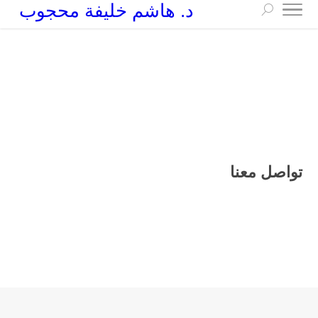
د. هاشم خليفة محجوب
+249 90 003 5647
drarchhashim@hotmail.com
تواصل معنا