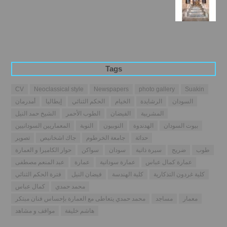
Tags
CV
Neoclassical style
Newspapers
photo gallery
Suakin
السودان
الرشايدة
الخيام
الحكم الثنائي
إيطاليا
أمدرمان
المشربية
الفيضان
الطوب الأحمر
الشيخ حمد النيل
بيوت السودان
الهدندوة
النوبيون
النوبة
المعماريين السودانيين
حداثة
جامعة الخرطوم
جاك اشخانيص
تصوير
طوب
ضريح
سيرة ذاتية
سودان
سواكن
حوار الكاميرا و العمارة
عمارة كمال عباس
عمارة سودانية
عمارة
عبد المنعم مصطفى
كلية غردون التذكارية
كلية الهندسة
فيضان النيل
فترة الحكم الثنائي
محمد حمدي
كمال عباس
معمار
مساجد
محمد حمدي يتعاطى مع العمارة بإحساس فنان مبتكر
هاشم خليفة
مواقف و مشاهد