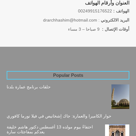
العنوان وأرقام الهواتف
الهواتف :
002499
15176522
البريد الالكتروني
drarchhashim@hotmail.com :
أوقات الإتصال :
9 صباحا – 3 مساء
Popular Posts
حلقات برنامج عمارة بلدنا
حوار الكاميرا والعمارة: جاك إشخانيص في فيلا نورما كافوري
احتفاءً بيوم مولده 13 أغسطس دكتور هاشم خليفة
يعدكم بمفاجئات سارة