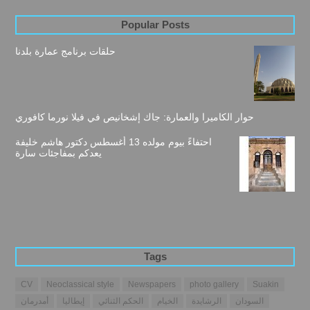
Popular Posts
حلقات برنامج عمارة بلدنا
حوار الكاميرا والعمارة: جاك إشخانيص في فيلا نورما كافوري
احتفاءً بيوم مولده 13 أغسطس دكتور هاشم خليفة
يعدكم بمفاجئات سارة
Tags
CV
Neoclassical style
Newspapers
photo gallery
Suakin
السودان
الرشايدة
الخيام
الحكم الثنائي
إيطاليا
أمدرمان