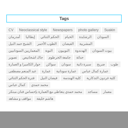
Tags
CV
Neoclassical style
Newspapers
photo gallery
Suakin
السودان
الرشايدة
الخيام
الحكم الثنائي
إيطاليا
أمدرمان
المشربية
الفيضان
الطوب الأحمر
الشيخ حمد النيل
بيوت السودان
الهدندوة
النوبيون
النوبة
المعماريين السودانيين
حداثة
جامعة الخرطوم
جاك اشخانيص
تصوير
طوب
ضريح
سيرة ذاتية
سودان
سواكن
حوار الكاميرا و العمارة
عمارة كمال عباس
عمارة سودانية
عمارة
عبد المنعم مصطفى
كلية غردون التذكارية
كلية الهندسة
فيضان النيل
فترة الحكم الثنائي
محمد حمدي
كمال عباس
معمار
مساجد
محمد حمدي يتعاطى مع العمارة بإحساس فنان مبتكر
هاشم خليفة
مواقف و مشاهد