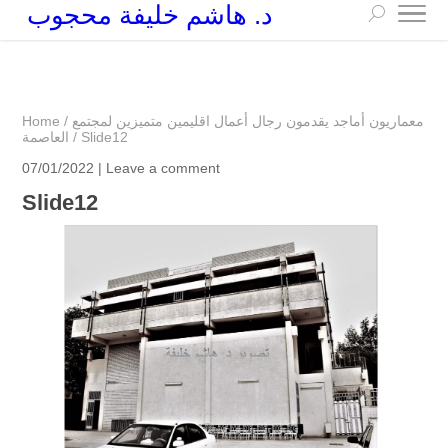
د. هاشم خليفة محجوب
+249 90 003 5647
drarchhashim@hotmail.com
معماريون أماجد يقدمون رجال أعمال اقليمين متميزين لمجتمع
/
Home
Slide12
/
العاصمة
07/01/2022 |
Leave a comment
Slide12