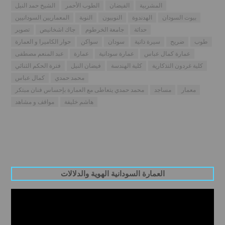
المشربية
الفيضان
الطوب الأحمر
الشيخ حمد النيل
بيوت السودان
الهدندوة
النوبيون
النوبة
المعماريين السودانيين
حداثة
جامعة الخرطوم
جاك اشخانيص
تصوير
طوب
ضريح
سيرة ذاتية
سودان
سواكن
حوار الكاميرا و العمارة
عمارة كمال عباس
عمارة سودانية
عمارة
عبد المنعم مصطفى
كلية غردون التذكارية
كلية الهندسة
فيضان النيل
فترة الحكم الثنائي
محمد حمدي
كمال عباس
معمار
مساجد
محمد حمدي يتعاطى مع العمارة بإحساس فنان مبتكر
هاشم خليفة
مواقف و مشاهد
العمارة السودانية الهوية والدلالات
Video
Player