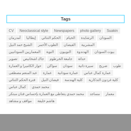
Tags
CV
Neoclassical style
Newspapers
photo gallery
Suakin
السودان
الرشايدة
الخيام
الحكم الثنائي
إيطاليا
أمدرمان
المشربية
الفيضان
الطوب الأحمر
الشيخ حمد النيل
بيوت السودان
الهدندوة
النوبيون
النوبة
المعماريين السودانيين
حداثة
جامعة الخرطوم
جاك اشخانيص
تصوير
طوب
ضريح
سيرة ذاتية
سودان
سواكن
حوار الكاميرا و العمارة
عمارة كمال عباس
عمارة سودانية
عمارة
عبد المنعم مصطفى
كلية غردون التذكارية
كلية الهندسة
فيضان النيل
فترة الحكم الثنائي
محمد حمدي
كمال عباس
معمار
مساجد
محمد حمدي يتعاطى مع العمارة بإحساس فنان مبتكر
هاشم خليفة
مواقف و مشاهد