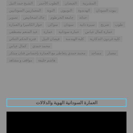
المشربية
الفيضان
الطوب الأحمر
الشيخ حمد النيل
بيوت السودان
الهدندوة
النوبيون
النوبة
المعماريين السودانيين
حداثة
جامعة الخرطوم
جاك اشخانيص
تصوير
طوب
ضريح
سيرة ذاتية
سودان
سواكن
حوار الكاميرا و العمارة
عمارة كمال عباس
عمارة سودانية
عمارة
عبد المنعم مصطفى
كلية غردون التذكارية
كلية الهندسة
فيضان النيل
فترة الحكم الثنائي
محمد حمدي
كمال عباس
معمار
مساجد
محمد حمدي يتعاطى مع العمارة بإحساس فنان مبتكر
هاشم خليفة
مواقف و مشاهد
العمارة السودانية الهوية والدلالات
Video
Player