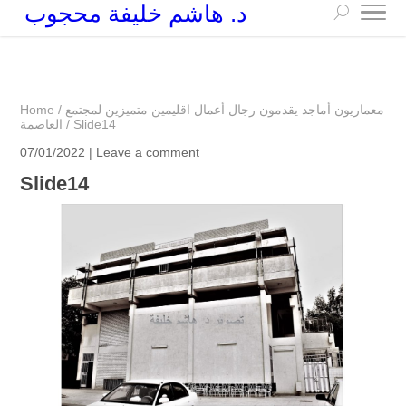
د. هاشم خليفة محجوب
+249 90 003 5647
drarchhashim@hotmail.com
معماريون أماجد يقدمون رجال أعمال اقليمين متميزين لمجتمع
/
Home
Slide14
/
العاصمة
07/01/2022 |
Leave a comment
Slide14