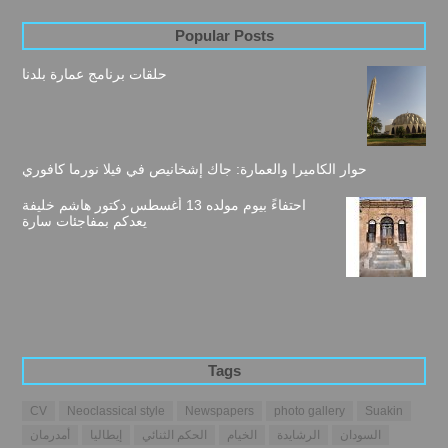
Popular Posts
حلقات برنامج عمارة بلدنا
حوار الكاميرا والعمارة: جاك إشخانيص في فيلا نورما كافوري
احتفاءً بيوم مولده 13 أغسطس دكتور هاشم خليفة
يعدكم بمفاجئات سارة
Tags
CV
Neoclassical style
Newspapers
photo gallery
Suakin
السودان
الرشايدة
الخيام
الحكم الثنائي
إيطاليا
أمدرمان