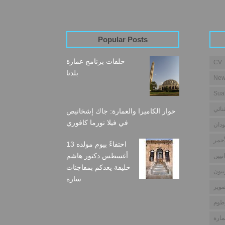
Popular Posts
حلقات برنامج عمارة
CV
بلدنا
New
Sua
نائي
حوار الكاميرا والعمارة: جاك إشخانيص
في فيلا نورما كافوري
دان
أحمر
احتفاءً بيوم مولده 13
أغسطس دكتور هاشم
نيين
خليفة يعدكم بمفاجئات
بيون
سارة
وير
طوم
مارة