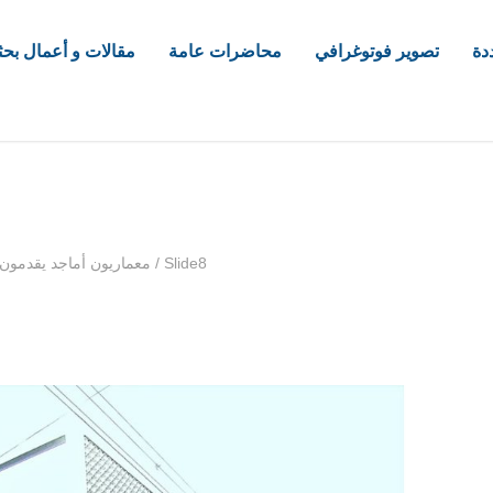
دة
تصوير فوتوغرافي
محاضرات عامة
مقالات و أعمال بحث
com
Slide8
/
معماريون أماجد يقدمون 