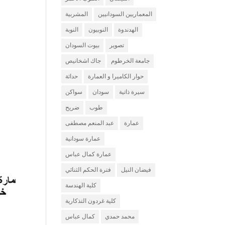
المعماريين السودانيين
المشربية
الهدندوة
النوبيون
النوبة
تصوير
بيوت السودان
جامعة الخرطوم
جاك اشخانيص
حوار الكاميرا و العمارة
حداثة
سيرة ذاتية
سودان
سواكن
طوب
ضريح
عمارة
عبد المنعم مصطفى
عمارة سودانية
عمارة كمال عباس
فيضان النيل
فترة الحكم الثنائي
كلية الهندسة
كلية غردون التذكارية
محمد حمدي
كمال عباس