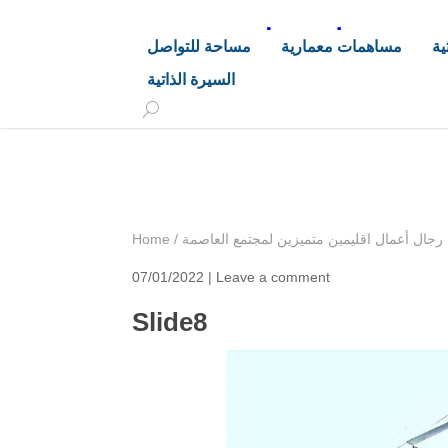
د. هاشم خليفة محجوب
ية
مساهمات معمارية
مساحة للتواصل
السيرة الذاتية
+249 90 003 5647
drarchhashim@hotmail.
رجال أعمال اقليمين متميزين لمجتمع العاصمة
/
Home
07/01/2022 |
Leave a comment
Slide8