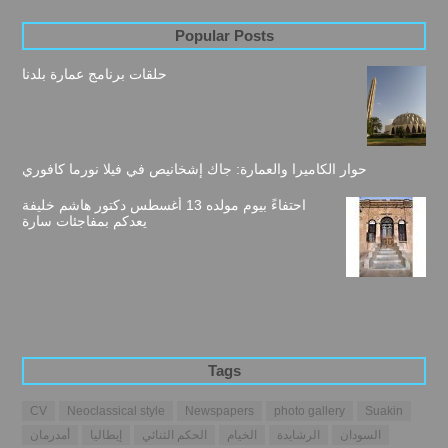
Popular Posts
حلقات برنامج عمارة بلدنا
حوار الكاميرا والعمارة: جاك إشخانيص في فيلا نورما كافوري
احتفاءً بيوم مولده 13 أغسطس دكتور هاشم خليفة
يعدكم بمفاجئات سارة
Tags
CV
Neoclassical style
Newspapers
photo gallery
Suakin
السودان
الرشايدة
الخيام
الحكم الثنائي
إيطاليا
أمدرمان