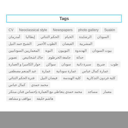
Tags
CV
Neoclassical style
Newspapers
photo gallery
Suakin
السودان
الرشايدة
الخيام
الحكم الثنائي
إيطاليا
أمدرمان
المشربية
الفيضان
الطوب الأحمر
الشيخ حمد النيل
بيوت السودان
الهدندوة
النوبيون
النوبة
المعماريين السودانيين
حداثة
جامعة الخرطوم
جاك اشخانيص
تصوير
طوب
ضريح
سيرة ذاتية
سودان
سواكن
حوار الكاميرا و العمارة
عمارة كمال عباس
عمارة سودانية
عمارة
عبد المنعم مصطفى
كلية غردون التذكارية
كلية الهندسة
فيضان النيل
فترة الحكم الثنائي
محمد حمدي
كمال عباس
معمار
مساجد
محمد حمدي يتعاطى مع العمارة بإحساس فنان مبتكر
هاشم خليفة
مواقف و مشاهد