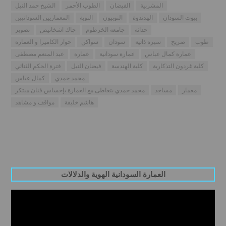
المشربية
الفيضان
الطوب الأحمر
الشيخ حمد النيل
بيوت السودان
الهدندوة
النوبيون
النوبة
المعماريين السودانيين
حداثة
جامعة الخرطوم
جاك اشخانيص
تصوير
طوب
ضريح
سيرة ذاتية
سودان
سواكن
حوار الكاميرا و العمارة
عمارة كمال عباس
عمارة سودانية
عمارة
عبد المنعم مصطفى
كلية غردون التذكارية
كلية الهندسة
فيضان النيل
فترة الحكم الثنائي
محمد حمدي
كمال عباس
معمار
مساجد
محمد حمدي يتعاطى مع العمارة بإحساس فنان مبتكر
هاشم خليفة
مواقف و مشاهد
العمارة السودانية الهوية والدلالات
Video
Player