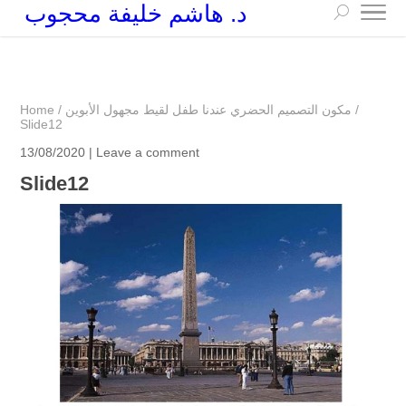
د. هاشم خليفة محجوب
+249 90 003 5647
drarchhashim@hotmail.com
/
مكون التصميم الحضري عندنا طفل لقيط مجهول الأبوين
/
Home
Slide12
13/08/2020 |
Leave a comment
Slide12