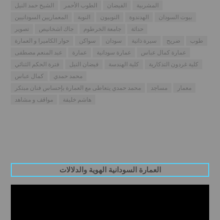
المشربية
الفيضان
الطوب الأحمر
الشيخ حمد النيل
بيوت السودان
الهدندوة
النوبيون
النوبة
المعماريين السودانيين
حداثة
جامعة الخرطوم
جاك اشخانيص
تصوير
طوب
ضريح
سيرة ذاتية
سودان
سواكن
حوار الكاميرا و العمارة
عمارة كمال عباس
عمارة سودانية
عمارة
عبد المنعم مصطفى
كلية غردون التذكارية
كلية الهندسة
فيضان النيل
فترة الحكم الثنائي
محمد حمدي
كمال عباس
معمار
مساجد
محمد حمدي يتعاطى مع العمارة بإحساس فنان مبتكر
هاشم خليفة
مواقف و مشاهد
العمارة السودانية الهوية والدلالات
Video
Player