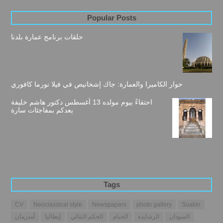
Popular Posts
حلقات برنامج عمارة بلدنا
حوار الكاميرا والعمارة: جاك إشخانيص في فيلا نورما كافوري
احتفاءً بيوم مولده 13 أغسطس دكتور هاشم خليفة
يعدكم بمفاجئات سارة
Tags
CV
Neoclassical style
Newspapers
photo gallery
Suakin
السودان
الرشايدة
الخيام
الحكم الثنائي
إيطاليا
أمدرمان