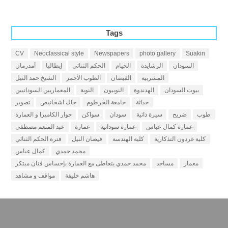
Tags
CV
Neoclassical style
Newspapers
photo gallery
Suakin
السودان
الرشايدة
الخيام
الحكم الثنائي
إيطاليا
أمدرمان
المشربية
الفيضان
الطوب الأحمر
الشيخ حمد النيل
بيوت السودان
الهدندوة
النوبيون
النوبة
المعماريين السودانيين
حداثة
جامعة الخرطوم
جاك اشخانيص
تصوير
طوب
ضريح
سيرة ذاتية
سودان
سواكن
حوار الكاميرا و العمارة
عمارة كمال عباس
عمارة سودانية
عمارة
عبد المنعم مصطفى
كلية غردون التذكارية
كلية الهندسة
فيضان النيل
فترة الحكم الثنائي
محمد حمدي
كمال عباس
معمار
مساجد
محمد حمدي يتعاطى مع العمارة بإحساس فنان مبتكر
هاشم خليفة
مواقف و مشاهد