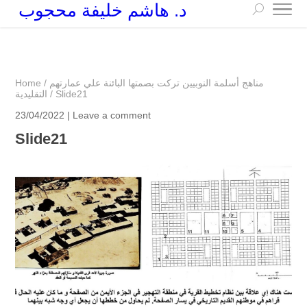
د. هاشم خليفة محجوب
+249 90 003 5647
drarchhashim@hotmail.com
مناهج أسلمة النوبيين تركت بصمتها البائنة علي عمارتهم
/
Home
Slide21
/
التقليدية
23/04/2022 |
Leave a comment
Slide21