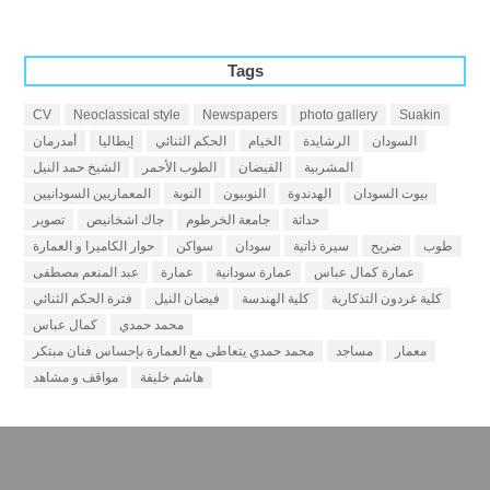
Tags
CV
Neoclassical style
Newspapers
photo gallery
Suakin
السودان
الرشايدة
الخيام
الحكم الثنائي
إيطاليا
أمدرمان
المشربية
الفيضان
الطوب الأحمر
الشيخ حمد النيل
بيوت السودان
الهدندوة
النوبيون
النوبة
المعماريين السودانيين
حداثة
جامعة الخرطوم
جاك اشخانيص
تصوير
طوب
ضريح
سيرة ذاتية
سودان
سواكن
حوار الكاميرا و العمارة
عمارة كمال عباس
عمارة سودانية
عمارة
عبد المنعم مصطفى
كلية غردون التذكارية
كلية الهندسة
فيضان النيل
فترة الحكم الثنائي
محمد حمدي
كمال عباس
معمار
مساجد
محمد حمدي يتعاطى مع العمارة بإحساس فنان مبتكر
هاشم خليفة
مواقف و مشاهد