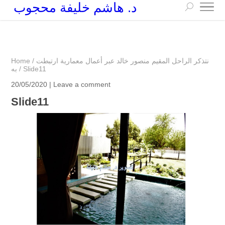
د. هاشم خليفة محجوب
+249 90 003 5647
drarchhashim@hotmail.com
نتذكر الراحل المقيم منصور خالد عبر أعمال معمارية ارتبطت
/
Home
Slide11
/
به
20/05/2020 |
Leave a comment
Slide11