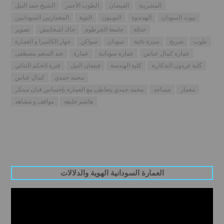
المشربية
الفيضان
الطوب الأحمر
الشيخ حمد النيل
بيوت السودان
الهدندوة
النوبيون
النوبة
المعماريين السودانيين
حداثة
جامعة الخرطوم
جاك اشخانيص
تصوير
طوب
ضريح
سيرة ذاتية
سودان
سواكن
حوار الكاميرا و العمارة
عمارة كمال عباس
عمارة سودانية
عمارة
عبد المنعم مصطفى
كلية غردون التذكارية
كلية الهندسة
فيضان النيل
فترة الحكم الثنائي
محمد حمدي
كمال عباس
معمار
مساجد
محمد حمدي يتعاطى مع العمارة بإحساس فنان مبتكر
هاشم خليفة
مواقف و مشاهد
العمارة السودانية الهوية والدلالات
Video
Player