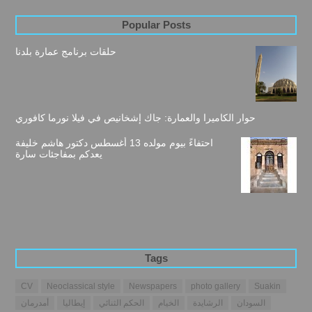
Popular Posts
حلقات برنامج عمارة بلدنا
حوار الكاميرا والعمارة: جاك إشخانيص في فيلا نورما كافوري
احتفاءً بيوم مولده 13 أغسطس دكتور هاشم خليفة
يعدكم بمفاجئات سارة
Tags
CV
Neoclassical style
Newspapers
photo gallery
Suakin
السودان
الرشايدة
الخيام
الحكم الثنائي
إيطاليا
أمدرمان