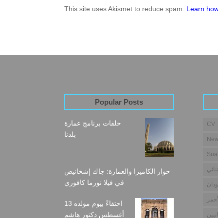
This site uses Akismet to reduce spam.
Learn how
Popular Posts
حلقات برنامج عمارة
CV
بلدنا
New
Sua
نائي
حوار الكاميرا والعمارة: جاك إشخانيص
في فيلا نورما كافوري
دان
أحمر
احتفاءً بيوم مولده 13
أغسطس دكتور هاشم
نيين