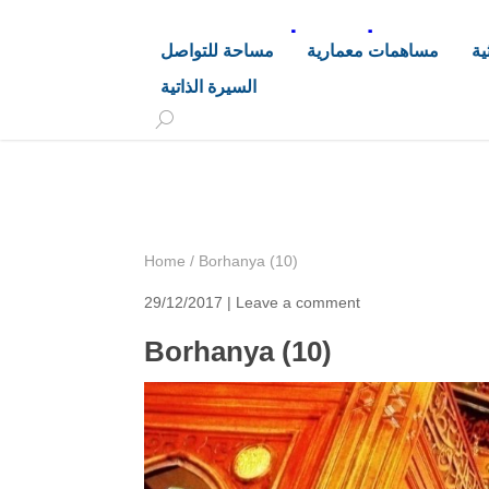
د. هاشم خليفة محجوب
ية
مساهمات معمارية
مساحة للتواصل
السيرة الذاتية
+249 90 003 5647
drarchhashim@hotmail.
Home
/
Borhanya (10)
29/12/2017 |
Leave a comment
Borhanya (10)