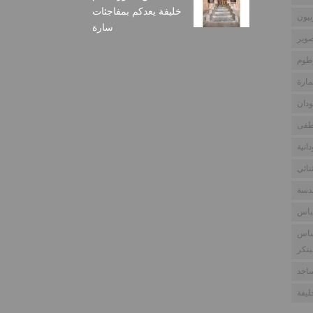
خليفة يعدكم بمفاجئات
بيون
سارة
وير
طوم
مارة
دان
طفى
انية
نائي
ندسة
باس
ساس
بتكر
اجد
يفة