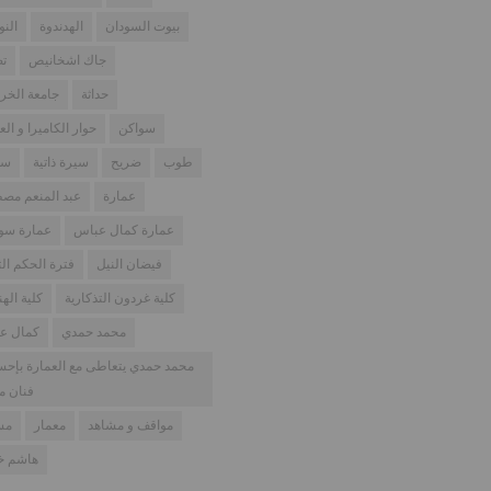
بيوت السودان
الهدندوة
النو
جاك اشخانيص
تص
حداثة
جامعة الخر
سواكن
حوار الكاميرا و الع
طوب
ضريح
سيرة ذاتية
سو
عمارة
عبد المنعم مص
عمارة كمال عباس
عمارة سود
فيضان النيل
فترة الحكم الث
كلية غردون التذكارية
كلية اله
محمد حمدي
كمال ع
محمد حمدي يتعاطى مع العمارة بإح
فنان م
مواقف و مشاهد
معمار
مس
هاشم خل