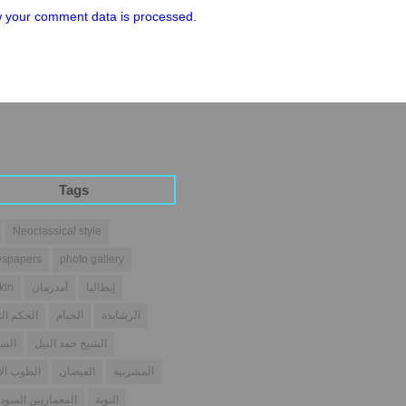
 your comment data is processed.
Tags
Neoclassical style
spapers
photo gallery
إيطاليا
أمدرمان
kin
الرشايدة
الخيام
الحكم الث
الشيخ حمد النيل
السو
المشربية
الفيضان
الطوب ال
النوبة
المعماريين السودا