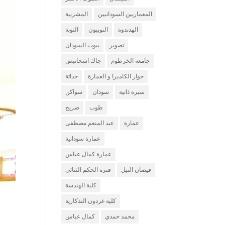
المعماريين السودانيين
المشربية
الهدندوة
النوبيون
النوبة
تصوير
بيوت السودان
جامعة الخرطوم
جاك اشخانيص
حوار الكاميرا و العمارة
حداثة
سيرة ذاتية
سودان
سواكن
طوب
ضريح
عمارة
عبد المنعم مصطفى
عمارة سودانية
عمارة كمال عباس
فيضان النيل
فترة الحكم الثنائي
كلية الهندسة
كلية غردون التذكارية
محمد حمدي
كمال عباس