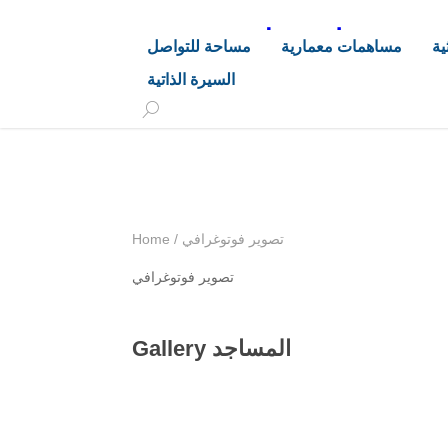
د. هاشم خليفة محجوب
ية
مساهمات معمارية
مساحة للتواصل
السيرة الذاتية
+249 90 003 5647
drarchhashim@hotmail.
تصوير فوتوغرافي
/
Home
تصوير فوتوغرافي
Gallery المساجد