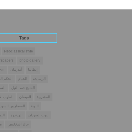
Tags
Neoclassical style
spapers
photo gallery
إيطاليا
أمدرمان
kin
الرشايدة
الخيام
الحكم الث
الشيخ حمد النيل
السو
المشربية
الفيضان
الطوب ال
النوبة
المعماريين السودا
بيوت السودان
الهدندوة
النو
جاك اشخانيص
تص