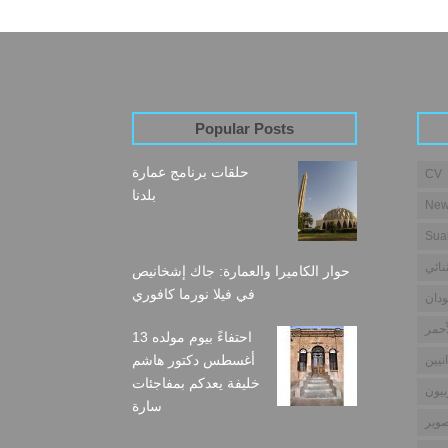
Popular Posts
حلقات برنامج عمارة
CV
بلدنا
New
Sua
نائي
حوار الكاميرا والعمارة: جاك إشخانيص
في فيلا نورما كافوري
دان
أحمر
احتفاءً بيوم مولده 13
أغسطس دكتور هاشم
نيين
خليفة يعدكم بمفاجئات
بيون
سارة
وير