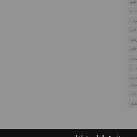
طوم
مارة
دان
طفى
انية
نائي
ندسة
باس
ساس
بتكر
اجد
يفة