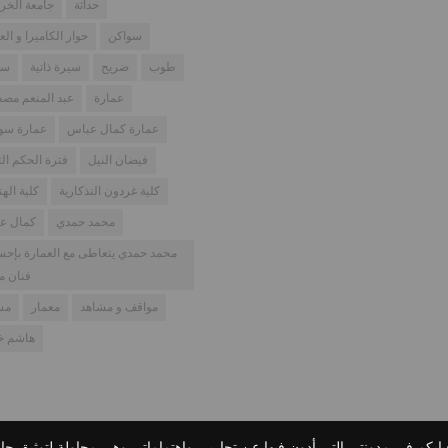
حداثة
جامعة الخر
سواكن
حوار الكاميرا و الع
طوب
ضريح
سيرة ذاتية
سو
عمارة
عبد المنعم مص
عمارة كمال عباس
عمارة سود
فيضان النيل
فترة الحكم الث
كلية غردون التذكارية
كلية اله
محمد حمدي
كمال ع
محمد حمدي يتعاطى مع العمارة بإح
فنان م
مواقف و مشاهد
معمار
مس
هاشم خل