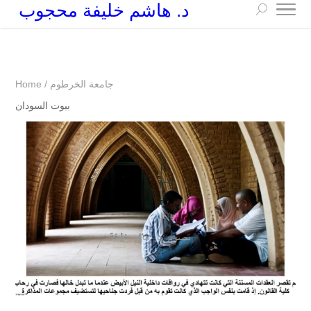
د. هاشم خليفة محجوب
+249 90 003 5647
drarchhashim@hotmail.com
جامعة الخرطوم
/
Home
بيوت السودان