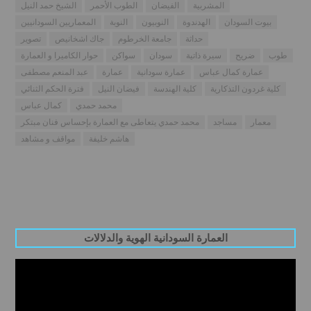
المشربية
الفيضان
الطوب الأحمر
الشيخ حمد النيل
بيوت السودان
الهدندوة
النوبيون
النوبة
المعماريين السودانيين
حداثة
جامعة الخرطوم
جاك اشخانيص
تصوير
طوب
ضريح
سيرة ذاتية
سودان
سواكن
حوار الكاميرا و العمارة
عمارة كمال عباس
عمارة سودانية
عمارة
عبد المنعم مصطفى
كلية غردون التذكارية
كلية الهندسة
فيضان النيل
فترة الحكم الثنائي
محمد حمدي
كمال عباس
معمار
مساجد
محمد حمدي يتعاطى مع العمارة بإحساس فنان مبتكر
هاشم خليفة
مواقف و مشاهد
العمارة السودانية الهوية والدلالات
Video
Player