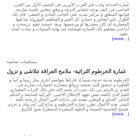
عمارة الحداثة ولدت فى الغرب الأوربى فى النصف الأول من القرن
الماضى فى كنف توجه علماني النزعة و وفق معايير علمية صارمة
قوامها المنطق و بتركيز شديد على الجانب المادى و النفعى. قام ذلك
الطراز على أنقاض و حساب كل القيم و المفاهيم الموروثة بما فيها
المعمارية أى كان مصدرها أو مرجعيتها. وبعد خمسة عقود ترسخت و
أنداحت مفاهيم تلك العمارة فوصلتنا عند نهاية الستينات و سادت لعدة
عقود.
(more…)
مساهمات صحفية
عمارة الخرطوم التراثية- ملامح العراقة تتلاشى و تزول
الخرطوم مدينة حديثة نسبياً إذ قارناها بعواصم آخرى مثل روما و أثينا و
القاهرة و دمشق التى تحتشد بروائع معمارية لحضارات ضاربة فى
القدم. و بالرغم من ذلك يجب أن نحمد الله على ذلك التراث المعمارى
القيم الذى خلفته بعض عهود الإحتلال الأجنبى- التركية السابقة و الحكم
الثنائى. الحكم و الوطنى نفسه فى بداياته أفرز أعمال تاريخية بالغة
التميز. هذه الأعمال تطرز عمارة الخرطوم و تنداح إلى أمدرمان و بحرى
فتمنح العاصمة البصمة و النكهة المتفردة المعطرة بعبق التاريخ.
(more…)