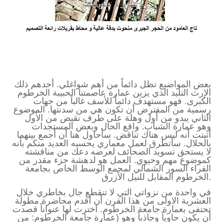
بعض المواضيع تظل دائماً من أهم شواغلي. أحدهم ذلك
الإرث التليد الذي يزين عمارة عاصمتنا الحبيبة الخرطوم
الكبرى. فهو مستهدف دائماً للأسف غالباً من جهات
رسمية من المفترض أن تكون هي من سدنتها. الموضوع
الثاني يبدو من أول وهلة على طرف نقيض من الأول
وهو عمارة الشباب. واقع الحال وبعض المستجدات
أثبتت أنه ليس هناك تناقض. سأحاول هنا أن أجمع بينهما
بالحلال. سأتطرق لعمل معماري يحسبه العديد منكم بأنه
لا يستحق تسويد الصحائف لعرضه دعك من مناقشته
كموضوع مهم وحيوي. العمل هو لدهشة جزء مقدر من
القراء السور الشمالي لمجمع الوسط الخاص بجامعة
الخرطوم المقابل للنيل الأزرق.
في واحدة من نزواتي التي لا تنقطع جال بخاطري خلال
العشرية الاولى من هذا القرن أن أقدم محاضرة مطولة
تحتفى بعمارة جامعة الخرطوم. اخترت لها عنواناً قصدت
أن يكون حاوياً وجاذباً وهو (عمارة جامعة الخرطوم: من