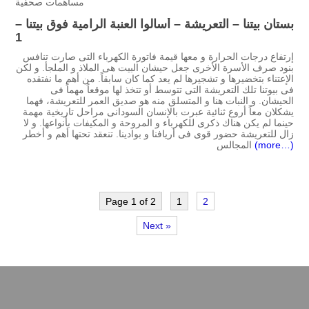
مساهمات صحفية
بستان بيتنا – التعريشة – أسالوا العنبة الرامية فوق بيتنا –
1
إرتفاع درجات الحرارة و معها قيمة فاتورة الكهرباء التى صارت تنافس
بنود صرف الأسرة الأخرى جعل حيشان البيت هى الملاذ و الملجأ. و لكن
الإعتناء بتخضيرها و تشجيرها لم يعد كما كان سابقاً. من أهم ما نفتقده
فى بيوتنا تلك التعريشة التى تتوسط أو تتخذ لها موقعاً مهماً فى
الحيشان. و النبات هنا و المتسلق منه هو صديق العمر للتعريشة، فهما
يشكلان معاً أروع ثنائية عبرت بالإنسان السودانى مراحل تاريخية مهمة
حينما لم يكن هناك ذكرى للكهرباء و المروحة و المكيفات بأنواعها. و لا
زال للتعريشة حضور قوى فى أريافنا و بوادينا. تنعقد تحتها أهم و أخطر
(more…)
المجالس
Page 1 of 2
1
2
Next »