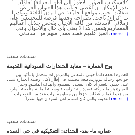
كلاسيكيات الطوب الاحمر إلى أفاق الحداثة). حاولت
بقدر الإمكان أن أغطى جوانب هذا العنوان العريض.
طفقت أجوب مواقع الجامعة في المدن الثلاثة وبواديها
ب (كراع) باحث. بصراحة وجدتها فرصة للـتجسس على
زملائي الأساتذة من كافة الأجيال بفحص جلائل أعمالهم
المعمارية بتمعن. هذا لا يعنى بأي حال والاحوال بأنني
أتميز عليهم فعدد مقدر منهم من أساتذتي.
(more…)
مساهمات صحفية
بوح العمارة – معابد الحضارات السودانية القديمة
العمارة الحقة دائماً حبلى بالمعاني والمرموزات وتحمل بالتأكيد بين
جوانحها رسالة قوية ساطعة مضمنة فى إطار ذكى. وقيمة العمارة تنبنى
على حسن التعبير أياً كان المعنى المقصود والهدف المنشود وخير
العمارة هو ما حركته عقيدة دينية راسخة وشحنة ايمانية متأججة. نماذج
من هذه العمارة شكلت جزءاً من منظومة تراث عدد من الحضارات
(more…)
القديمة والتى كان اسهام اهل السودان فيها مقدراً
مساهمات صحفية
عمارة ما- بعد- الحداثة: التفكيكية فى حى العمدة