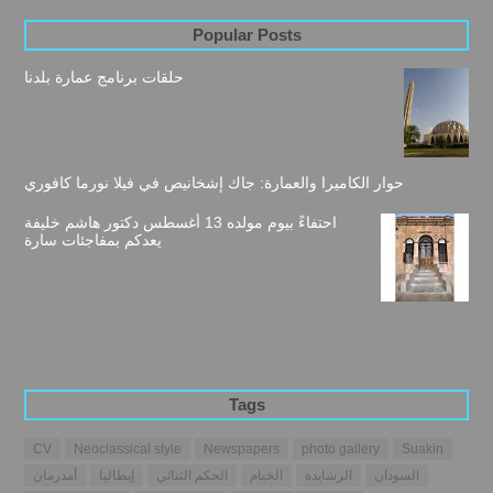
Popular Posts
حلقات برنامج عمارة بلدنا
حوار الكاميرا والعمارة: جاك إشخانيص في فيلا نورما كافوري
احتفاءً بيوم مولده 13 أغسطس دكتور هاشم خليفة
يعدكم بمفاجئات سارة
Tags
CV
Neoclassical style
Newspapers
photo gallery
Suakin
السودان
الرشايدة
الخيام
الحكم الثنائي
إيطاليا
أمدرمان