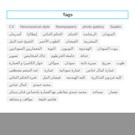
Tags
CV
Neoclassical style
Newspapers
photo gallery
Suakin
السودان
الرشايدة
الخيام
الحكم الثنائي
إيطاليا
أمدرمان
المشربية
الفيضان
الطوب الأحمر
الشيخ حمد النيل
بيوت السودان
الهدندوة
النوبيون
النوبة
المعماريين السودانيين
حداثة
جامعة الخرطوم
جاك اشخانيص
تصوير
طوب
ضريح
سيرة ذاتية
سودان
سواكن
حوار الكاميرا و العمارة
عمارة كمال عباس
عمارة سودانية
عمارة
عبد المنعم مصطفى
كلية غردون التذكارية
كلية الهندسة
فيضان النيل
فترة الحكم الثنائي
محمد حمدي
كمال عباس
معمار
مساجد
محمد حمدي يتعاطى مع العمارة بإحساس فنان مبتكر
هاشم خليفة
مواقف و مشاهد