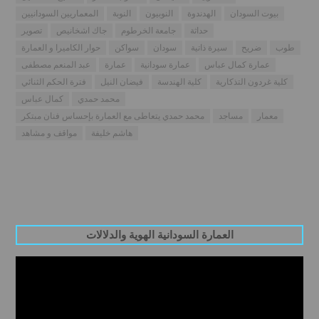
بيوت السودان
الهدندوة
النوبيون
النوبة
المعماريين السودانيين
حداثة
جامعة الخرطوم
جاك اشخانيص
تصوير
طوب
ضريح
سيرة ذاتية
سودان
سواكن
حوار الكاميرا و العمارة
عمارة كمال عباس
عمارة سودانية
عمارة
عبد المنعم مصطفى
كلية غردون التذكارية
كلية الهندسة
فيضان النيل
فترة الحكم الثنائي
محمد حمدي
كمال عباس
معمار
مساجد
محمد حمدي يتعاطى مع العمارة بإحساس فنان مبتكر
هاشم خليفة
مواقف و مشاهد
العمارة السودانية الهوية والدلالات
Video
Player