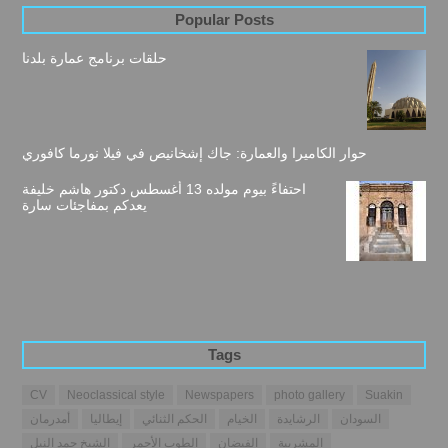
Popular Posts
حلقات برنامج عمارة بلدنا
حوار الكاميرا والعمارة: جاك إشخانيص في فيلا نورما كافوري
احتفاءً بيوم مولده 13 أغسطس دكتور هاشم خليفة
يعدكم بمفاجئات سارة
Tags
CV
Neoclassical style
Newspapers
photo gallery
Suakin
السودان
الرشايدة
الخيام
الحكم الثنائي
إيطاليا
أمدرمان
المشربية
الفيضان
الطوب الأحمر
الشيخ حمد النيل