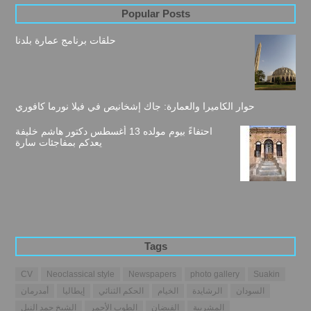
Popular Posts
حلقات برنامج عمارة بلدنا
حوار الكاميرا والعمارة: جاك إشخانيص في فيلا نورما كافوري
احتفاءً بيوم مولده 13 أغسطس دكتور هاشم خليفة
يعدكم بمفاجئات سارة
Tags
CV
Neoclassical style
Newspapers
photo gallery
Suakin
السودان
الرشايدة
الخيام
الحكم الثنائي
إيطاليا
أمدرمان
المشربية
الفيضان
الطوب الأحمر
الشيخ حمد النيل