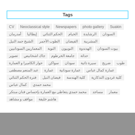
Tags
CV
Neoclassical style
Newspapers
photo gallery
Suakin
السودان
الرشايدة
الخيام
الحكم الثنائي
إيطاليا
أمدرمان
المشربية
الفيضان
الطوب الأحمر
الشيخ حمد النيل
بيوت السودان
الهدندوة
النوبيون
النوبة
المعماريين السودانيين
حداثة
جامعة الخرطوم
جاك اشخانيص
تصوير
طوب
ضريح
سيرة ذاتية
سودان
سواكن
حوار الكاميرا و العمارة
عمارة كمال عباس
عمارة سودانية
عمارة
عبد المنعم مصطفى
كلية غردون التذكارية
كلية الهندسة
فيضان النيل
فترة الحكم الثنائي
محمد حمدي
كمال عباس
معمار
مساجد
محمد حمدي يتعاطى مع العمارة بإحساس فنان مبتكر
هاشم خليفة
مواقف و مشاهد