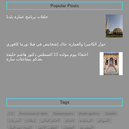
Popular Posts
حلقات برنامج عمارة بلدنا
حوار الكاميرا والعمارة: جاك إشخانيص في فيلا نورما كافوري
احتفاءً بيوم مولده 13 أغسطس دكتور هاشم خليفة
يعدكم بمفاجئات سارة
Tags
CV
Neoclassical style
Newspapers
photo gallery
Suakin
السودان
الرشايدة
الخيام
الحكم الثنائي
إيطاليا
أمدرمان
المشربية
الفيضان
الطوب الأحمر
الشيخ حمد النيل