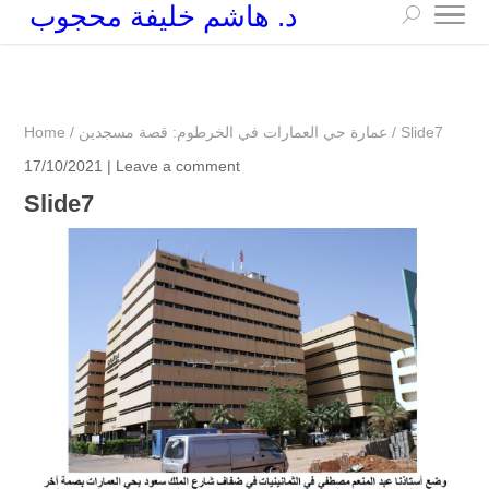
د. هاشم خليفة محجوب
+249 90 003 5647
drarchhashim@hotmail.com
Slide7
/
عمارة حي العمارات في الخرطوم: قصة مسجدين
/
Home
17/10/2021 |
Leave a comment
Slide7