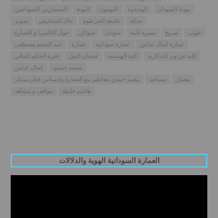
بيوت السودان
الهدندوة
النوبيون
النوبة
المعماريين السودانيين
حداثة
جامعة الخرطوم
جاك اشخانيص
تصوير
طوب
ضريح
سيرة ذاتية
سودان
سواكن
حوار الكاميرا و العمارة
عمارة كمال عباس
عمارة سودانية
عمارة
عبد المنعم مصطفى
كلية غردون التذكارية
كلية الهندسة
فيضان النيل
فترة الحكم الثنائي
محمد حمدي
كمال عباس
معمار
مساجد
محمد حمدي يتعاطى مع العمارة بإحساس فنان مبتكر
هاشم خليفة
مواقف و مشاهد
العمارة السودانية الهوية والدلالات
Video
Player