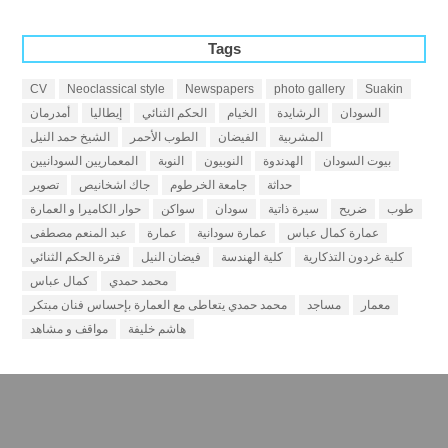
Tags
CV
Neoclassical style
Newspapers
photo gallery
Suakin
السودان
الرشايدة
الخيام
الحكم الثنائي
إيطاليا
أمدرمان
المشربية
الفيضان
الطوب الأحمر
الشيخ حمد النيل
بيوت السودان
الهدندوة
النوبيون
النوبة
المعماريين السودانيين
حداثة
جامعة الخرطوم
جاك اشخانيص
تصوير
طوب
ضريح
سيرة ذاتية
سودان
سواكن
حوار الكاميرا و العمارة
عمارة كمال عباس
عمارة سودانية
عمارة
عبد المنعم مصطفى
كلية غردون التذكارية
كلية الهندسة
فيضان النيل
فترة الحكم الثنائي
محمد حمدي
كمال عباس
معمار
مساجد
محمد حمدي يتعاطى مع العمارة بإحساس فنان مبتكر
هاشم خليفة
مواقف و مشاهد