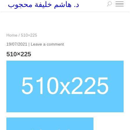
د. هاشم خليفة محجوب
+249 90 003 5647
drarchhashim@hotmail.com
Home
/
510×225
19/07/2021 |
Leave a comment
510×225