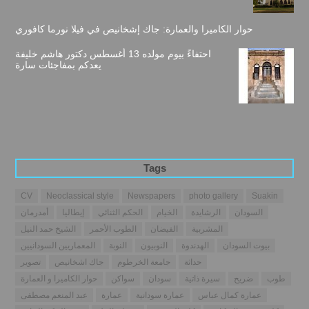
حوار الكاميرا والعمارة: جاك إشخانيص في فيلا نورما كافوري
احتفاءً بيوم مولده 13 أغسطس دكتور هاشم خليفة
يعدكم بمفاجئات سارة
Tags
CV
Neoclassical style
Newspapers
photo gallery
Suakin
السودان
الرشايدة
الخيام
الحكم الثنائي
إيطاليا
أمدرمان
المشربية
الفيضان
الطوب الأحمر
الشيخ حمد النيل
بيوت السودان
الهدندوة
النوبيون
النوبة
المعماريين السودانيين
حداثة
جامعة الخرطوم
جاك اشخانيص
تصوير
طوب
ضريح
سيرة ذاتية
سودان
سواكن
حوار الكاميرا و العمارة
عمارة كمال عباس
عمارة سودانية
عمارة
عبد المنعم مصطفى