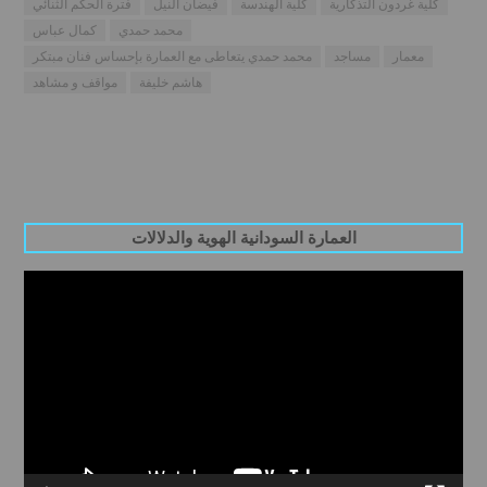
كلية غردون التذكارية
كلية الهندسة
فيضان النيل
فترة الحكم الثنائي
محمد حمدي
كمال عباس
معمار
مساجد
محمد حمدي يتعاطى مع العمارة بإحساس فنان مبتكر
هاشم خليفة
مواقف و مشاهد
العمارة السودانية الهوية والدلالات
Video
Player