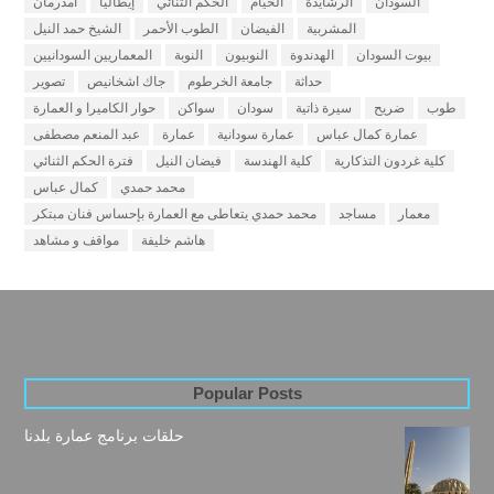
السودان
الرشايدة
الخيام
الحكم الثنائي
إيطاليا
أمدرمان
المشربية
الفيضان
الطوب الأحمر
الشيخ حمد النيل
بيوت السودان
الهدندوة
النوبيون
النوبة
المعماريين السودانيين
حداثة
جامعة الخرطوم
جاك اشخانيص
تصوير
طوب
ضريح
سيرة ذاتية
سودان
سواكن
حوار الكاميرا و العمارة
عمارة كمال عباس
عمارة سودانية
عمارة
عبد المنعم مصطفى
كلية غردون التذكارية
كلية الهندسة
فيضان النيل
فترة الحكم الثنائي
محمد حمدي
كمال عباس
معمار
مساجد
محمد حمدي يتعاطى مع العمارة بإحساس فنان مبتكر
هاشم خليفة
مواقف و مشاهد
Popular Posts
حلقات برنامج عمارة بلدنا