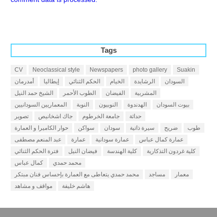
Tags
CV
Neoclassical style
Newspapers
photo gallery
Suakin
السودان
الرشايدة
الخيام
الحكم الثنائي
إيطاليا
أمدرمان
المشربية
الفيضان
الطوب الأحمر
الشيخ حمد النيل
بيوت السودان
الهدندوة
النوبيون
النوبة
المعماريين السودانيين
حداثة
جامعة الخرطوم
جاك اشخانيص
تصوير
طوب
ضريح
سيرة ذاتية
سودان
سواكن
حوار الكاميرا و العمارة
عمارة كمال عباس
عمارة سودانية
عمارة
عبد المنعم مصطفى
كلية غردون التذكارية
كلية الهندسة
فيضان النيل
فترة الحكم الثنائي
محمد حمدي
كمال عباس
معمار
مساجد
محمد حمدي يتعاطى مع العمارة بإحساس فنان مبتكر
هاشم خليفة
مواقف و مشاهد