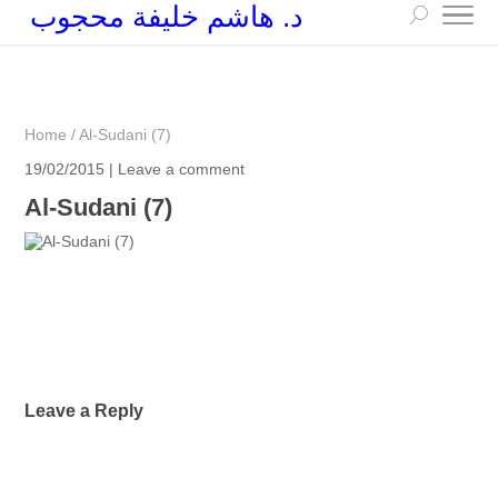
د. هاشم خليفة محجوب
+249 90 003 5647
drarchhashim@hotmail.com
Home
/
Al-Sudani (7)
19/02/2015 |
Leave a comment
Al-Sudani (7)
Leave a Reply