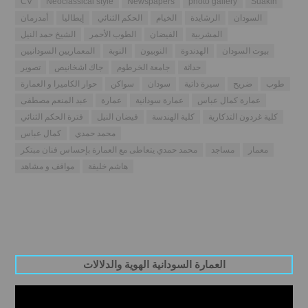
CV
Neoclassical style
Newspapers
photo gallery
Suakin
السودان
الرشايدة
الخيام
الحكم الثنائي
إيطاليا
أمدرمان
المشربية
الفيضان
الطوب الأحمر
الشيخ حمد النيل
بيوت السودان
الهدندوة
النوبيون
النوبة
المعماريين السودانيين
حداثة
جامعة الخرطوم
جاك اشخانيص
تصوير
طوب
ضريح
سيرة ذاتية
سودان
سواكن
حوار الكاميرا و العمارة
عمارة كمال عباس
عمارة سودانية
عمارة
عبد المنعم مصطفى
كلية غردون التذكارية
كلية الهندسة
فيضان النيل
فترة الحكم الثنائي
محمد حمدي
كمال عباس
معمار
مساجد
محمد حمدي يتعاطى مع العمارة بإحساس فنان مبتكر
هاشم خليفة
مواقف و مشاهد
العمارة السودانية الهوية والدلالات
Video
Player