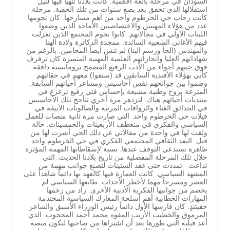
السودان في مرحلة بالغة الأهمية. كانت بلادنا تتهيأ فيها لنيل
استقلالها الذي تحقق بعد بضع سنوات من تلك الحقبة. مرحلة
كانت رحاب حي الخرطوم واحد من أهم مسارحها. كان نجومها
عدد من هؤلاء المهنيين والاختصاصيين الأماجد الذين وضعوا
اللبنات الأولي في مجالاتهم. كانوا نجوم المجتمع الذين تغزلت
فيهم الأغاني الشعبية السائدة. ممجدة الدكاترة ولادة الهنا
والمهندس (الجأ ورسم البنا) لم تنس أيضاً المحامين. بالرغم من
شهاداتهم العليا وإنجازاتهم العلمية المهنية المتميزة كان ترفرف
فوق حييهم أجواء من الأدب الرفيع المضمخ برومانسية دافقة.
كأني بهؤلاء الأفندية السابقين قد (ستفوا) معهم في حقائبهم
وضموا بين جوانحهم نفس أحاسيس ومشاعر أحيائهم السابقة.
المترعة بروح وطنية مشبعة بإحساس فتي رفيع ترعرع في
منتديات أحيائهم هناك. لتزدهر مرة أخري تتأجج تلك الأحاسيس
في الحدائق الغناء والرواقات المرتبة والصالونات الأنيقة في
فيلات حي الخرطوم واحد. التي صارت مرة ثانية منصات للعمل
السياسي والفكري في منعطف الأربعينات والخمسينات. حالة
وثقت لها في واحدة من مقالاتي عن ذلك الحي أشرت لها من
قبل. البعد الثقافي المجتمعي الفكري في حي الخرطوم واحد
ظاهرة تستدعي التوقف عندها. نسبة لإسقاطاتها المهمة المؤثرة
خلال تلك المرحلة المفصلية من تاريخ بلادنا الحديث. التي
تداعت تمددت حتى عقد الستينات لتصنع جوانب مهمة من
المشهد السياسي. كانت العمارة فيها كالعهد بها دائماً شاهداً على
العصر ومسرحاً مهما لأخطر الأحداث. طابعها السياسي لم
يخصم من جوانبها الفكرية الأدبية الأخرى. زاد من زخمها
المهارات الخطابية أهم أسلحة المعارك السياسية المحتدمة
حقبتئذٍ. كان فارسها الأول دائماً رئيس الوزراء الأسبق والشاعر
المرموق والخطيب الأريب المفوه محمد أحمد المحجوب. الذي
أعد فيلته التي طورها بعد أن اشتراها من صاحبها لتكون منصة