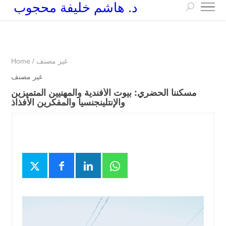
د. هاشم خليفة محجوب
+249 90 003 5647
drarchhashim@hotmail.com
غير مصنف
/
Home
غير مصنف
مسكننا الحضري: بيوت الأفندية والمهنيين المتميزين
والإنتلينجنسيا والمفكرين الأفذاذ