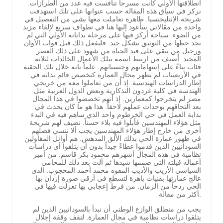
انطلاقتها الأولي كانت مسرحاً تنافست فيه عدد من الطرازات.
نركز في سياق هذه المقالة حسب عنوانها على تلك استهدفت
شريحة الإنتليجنسيا. ظاهرة تعاملت معها بشي من التفصيل في
واحدة من مقالاتي سأعود إليها هنا في تطواف سريع لإلقاء مزيد
من الضوء. سياحة أركز فيها على مرحلة بداياته الأولي التي لم
تجد حظها من التوثيق بشكل جيد. فلنفعل ذلك قبل فوات الأوان
ورحيل من تبقي على قيد الحياة من شهود على ذلك العصر
المجيد. أصنف من ارتبط اسمه بتلك الأعمال الخالدات لثلاثة
فئات بناءً على إسهاماتهم وجنسياتهم. علماً بانه خلال تلك الحقبة
في الأربعينات لم يظهر مجال العمارة كتخصص قائم بذاته في
إطار الدراسات الهندسية. إذ أن من تعاملوا معه من خريجي
الهندسة في كلية غردون التذكارية وبعض الدول العربية مثل
مصر لم يتخرجوا كمعمارين. إذ أنهم تخصصوا في هذا المجال
بعد التحاقهم بوحدات عملهم لاحقاً. هذا هو ما كان يحدث في
بداية العمل في حي الخرطوم واحد الذي ساهم فيه في البدء
مثل هؤلاء المهندسين فأبلوا فيه بلاء حسناً. نضيف لهم شريحة
أخري من خارج إطار هؤلاء المهندسين يجب ألا ننسي فضلهم
في ظهور عمارة الحي بذلك الألق المدهش. هم أوائل المقاولين
السودانيين الذين قدموا عطاءً جيداً بدون أن يتلقوا أي دراسات
نظامية في هذه المجال أشهرهم محمود بكر قاسم. من أميز
أعماله فيلته التي صممها شيدها ثم ألت بعد ذلك للمحامي
السياسي الأريب والأديب المفوه محمد أحمد المحجوب. الذي
عالج عمارتها بفنيات باهرة لتسطع في أرقي صورة إزدان بها
الحي ردحاً من الزمان. من فرط إعجابي بها تغزلت فيها في
أكثر من مقالة.
يجب من منطلق الوازع الوطني أن نبدأ بالسودانيين الذين لم
يتلقوا دراسات نظامية في مجال العمارة. لنقف وقفة إجلال