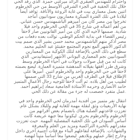
واحترام للمهندس العبقري الرائد ميرغني حمزة. الذي رفد الحي
خلال تلك الحقبة في الجزء الشرقي الأوسط من حي الخرطوم
اتنين بعمل معماري بيت في غاية الروعة والأناقة. توافد أيضاَ
لبلادنا في تلك الفترة المبكرة معماريون سودانيون أماجد
تخرجوا من مصر كان من أميزهم الباشمهندس حسن عتباني.
من أهم أعماله في شارع 35 في الحي الخرطوم واحد فيلا
شادية. صممها لأخيه الذي كان من أميز القانونيين صار لاحقاَ
رئيس القضاء في بداية الحكم الوطني. توالت بعده دفعات من
مصر أذكر منهم الباشمهندس محمد حسن بشير الذي صمم بيت
الدكتور الأشهر ألمع نجوم المجتمع حقبتئذٍ عبد الحليم محمد.
سطع في ذلك الحي بالإضافة لتلك الكوكبة من المعمارين
السودانيين نجم المعماري اليوناني الأشهر إستيفانيدس. الذي
كانت له من قبل صولات وجولات في أحياء الخرطوم وسط
وشرق طرز أفقها بفيلاته المدهشة متميزة العمارة. ليضع بصمته
لاحقاً في حي الخرطوم واحد والخرطوم اتنين. أميزها على
الإطلاق فيلا في الطرف الغربي من شارع 33 التي صممها
لطبيب من أهل بلاده. ثم ألت لاحقاً للوجيه رجال الأعمال المتميز
حامد الأنصاري وحرمه الأستاذة الجامعية سعاد إبراهيم أحمد.
عمل متفرد خصصت له جزء من مقالة عن ذلك الحي.
انتقال نفر متميز من أفندية أمدرمان لحي الخرطوم واحد في
نهاية الأربعينات وثق لنقلة مهمة للغاية لهم وللبلاد بشكل عام.
تعززت قاعدتهم الصلبة هناك بانضمام بعض أقرانهم من
الخرطوم والخرطوم بحري. ليكونوا معا جبهة عريضة كانت
أساس السودان في تلك الحقبة المفصلية المهمة. حيث تعززت
مقدراتهم بالخبرة التراكمية ومزيد من العلم والمعرفة
والشهادات. بالإضافة لتفاعلهم البناء مع فئات أجنبية أخري داخل
وخارج إطار عملهم وبلادهم. ليضعوا معاً أساساً متيناً لنهضة