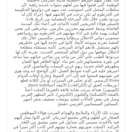
عدد مقدر منهم أميزهم احتضنته مدينة أمدرمان عاصمتنا
الوطنية. التي قضوا فيها بين أهلهم سنوات عديدة زاهية. لأن
سلطات المحتل التي استوعبت عدد منهم في دواوينها الحكومية
في الخرطوم لم تكن ترغب في إقامتهم فيها. إجراء كان له
مردود طيب خلال تلك المرحلة المفصلية من تاريخ بلادنا.
فأستقر هؤلاء الخريجين الجدد الأماجد في أحياء تلك المدينة
الفاضلة وسط عشيرتهم معززين مكرمين. منخرطين في نفس
الوقت بهمة عالية في أداء مهامهم في الخرطوم مع رؤساءهم
منسوبي دولتي الاحتلال بريطانيا ومصر. مكتسبين خلال تلك
الحقبة تجربة متنوعة الأبعاد كانوا في حاجة إليها في خاطرهم
بالهم مستقبل بلادهم الواعد المرتجى. كأمة مستقلة متطلعة
لاحتلال موقعها بين دول العالم المتحضر الحديث. تجربة كان لها
مردودها الطيب علي أكثر من واحد من مناحي حياتهم مما ساعد
في بلورة شخصياتهم على نحو بناء. أولها الظاهر فيها للعيان
مظهرهم العام تحديداً زيهم غربي السمات والتفاصيل الذي
أجبرهم عليه في البدء ضوابط العمل. لكن الواضح أنه وجد هوي
في نفوسهم فمضوا فيه إلى أخر الشوط وخارج أوقات الدوام
الرسمي. الذي تجلي في السترات أو بدل الثلاثة قطع three
piece suitsا وربطات العنق أو (الكرافتات) الأنيقة أحيناً
(البوبيون). هندام مرتب بعناية فائقة (قَشرة) أكملت أحيناً
بالقبعة (الكسكتة) والغليون (الكدوس). تأثير المظهر الغربي
وصل في بعض الحالات لتقليد موضات تصفيف شعر أشهر
الممثلين السينمائيين الغربيين حقبتئذٍ.
ميزت تلك الأزياء والملامح والهندام المرتب هؤلاء الموظفين
الصغار عن أهلهم وباقي مجتمع أمدرمان. الذين كانوا يشار إليهم
فيه بالأفندية مسمي كان متداول في مصر مشتق من اللغة
التركية. اكتملت صورتهم بعمارة بيوتهم التي كانت أكثر تميزاً في
كل جوانبها. مُقتبسة من نماذج بيوت أعدت لكبار الموظفين في