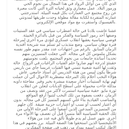
الذي كان من أوائل الرواد في هذا المجال من نجوم الحي
ورموز البلاد. عمل معماري وثق لحياته الثرة التي كانت معبرة
عن روح مجتمع حي العمارات بكل قيمه النبيلة. استدرجتني
عمارته المتفردة لكتابة مقالة مطولة وجدت طريقها لمدونتي
بالفيسبوك واستقرت مع مواد موقعي الإلكتروني.
عشنا عاشت بلادنا في حالة اضطراب سياسي في عقد الستينات
وصفها أحد رموز السياسة والفكر من قبل بالدائرة الخبيثة.
فوضي سياسية يعقبها انقلاب عسكري لتؤدي مرة أخري لمرحلة
فترة توهان سياسي. وضع متذبذب لم تسلم منه شريحة أفندية
الزمان السابق. بالرغم من اجتهادات عدد مقدر منهم طور نفسه
بشكل ملموس كل في مجاله. التي جعلت المتميزين منهم
تحديداً أساتذة جامعات من نجوم المجتمع. بلغت نجوميتهم
حقبتئذٍ لدرجة أنهم صاروا حلم الفتيات الراغبات في الزواج. حالة
وثقت لها أغنية شعبية تتمني فيها الفتيات عريساً جاي من باريس
شرطاً يكون لبيس من هيئة التدريس أي أستاذ جامعي. عاش
هؤلاء النخب أحلام تلك المرحلة مضطربة الأحوال ألي أن حملت
لهم نهاية الستينات أخبار سعيدة مبشرة بخير وفير. مفاجئة داويه
مذللة جاءت محمولة على أسطح الدبابات لتعلن عن انقلاب
ثورة مايو. حقبة سياسية استمرت لأكثر من عقد ونصف من
الزمان. دفعت بصفوة من تلك النخب لتتبوأ أرفع المواقع
والمناصب القيادية بناءً غلي كسبهم المتميز كل في مجاله. بدون
أي اعتبار لحسب أو نسب أو اعتبارات حزبية ضيقة. كان جلهم
من المتميزين المبدعين الذين أضفوا على المرحلة الأولي من
تلك الحقبة السياسية ألقاً متميزاً قبل أن تعصف بها الأنواء مرة
أخري. شهر عسل لم يدم طويلاً تألق فيه عدد من هؤلاء
الأنتليجنسيا الذين استحقوا هذا الصفة النبيلة. برز بعضهم في هذا
الإطار ليكتب اسمه بمداد من ذهب في صفحة المفكرين