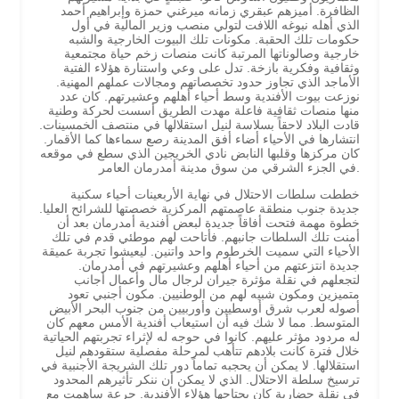
الظافرة. أميزهم عبقري زمانه ميرغني حمزة وإبراهيم أحمد
الذي أهله نبوغه اللافت لتولي منصب وزير المالية في أول
حكومات تلك الحقبة. مكونات تلك البيوت الخارجية والشبه
خارجية وصالوناتها المرتبة كانت منصات زخم حياة مجتمعية
وثقافية وفكرية بازخة. تدل على وعي واستنارة هؤلاء الفتية
الأماجد الذي تجاوز حدود تخصصاتهم ومجالات عملهم المهنية.
نوزعت بيوت الأفندية وسط أحياء أهلهم وعشيرتهم. كان عدد
منها منصات ثقافية فاعلة مهدت الطريق أسست لحركة وطنية
قادت البلاد لاحقاً بسلاسة لنيل استقلالها في منتصف الخمسينات.
انتشارها في الأحياء أضاء أفق المدينة رصع سماءها كما الأقمار.
كان مركزها وقلبها النابض نادي الخريجين الذي سطع في موقعه
في الجزء الشرقي من سوق مدينة أمدرمان العامر.
خططت سلطات الاحتلال في نهاية الأربعينات أحياء سكنية
جديدة جنوب منطقة عاصمتهم المركزية خصصتها للشرائح العليا.
خطوة مهمة فتحت أفاقاً جديدة لبعض أفندية أمدرمان بعد أن
أمنت تلك السلطات جانبهم. فأتاحت لهم موطئي قدم في تلك
الأحياء التي سميت الخرطوم واحد واتنين. ليعيشوا تجربة عميقة
جديدة انتزعتهم من أحياء أهلهم وعشيرتهم في أمدرمان.
لتجعلهم في نقلة مؤثرة جيران لرجال مال وأعمال أجانب
متميزين ومكون شبيه لهم من الوطنيين. مكون أجنبي تعود
أصوله لعرب شرق أوسطيين وأوربيين من جنوب البحر الأبيض
المتوسط. مما لا شك فيه أن استيعاب أفندية الأمس معهم كان
له مردود مؤثر عليهم. كانوا في حوجه له لإثراء تجربتهم الحياتية
خلال فترة كانت بلادهم تتأهب لمرحلة مفصلية ستقودهم لنيل
استقلالها. لا يمكن أن يحجبه تماماً دور تلك الشريجة الأجنبية في
ترسيخ سلطة الاحتلال. الذي لا يمكن أن ننكر تأثيرهم المحدود
في نقلة حضارية كان يحتاجها هؤلاء الأفندية. جرعة ساهمت مع