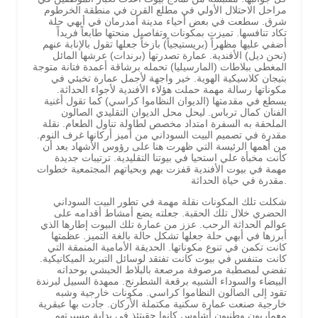
مراحل الاحتلال الأولي في مطلع القرن في منطقة الخرطوم
شرق. سطعت في بعض أحياء مدينة أمدرمان في أبهي حلة
تكاد تنافسها. تميزت بمكونات وتفاصيل منحتها طابعاً فريداً
أضفي عليها مظهراً (بريستيجياً) بازخاً جعلها تقول بالإنابة عنهم
(نحن ديل) الأفندية. عمارة تصدرتها (برندات) عرشها المائل
المغطى ببلاطات (المارسيليا) تحمله برشاقة أعمدة فتانة متوجة
بتيجان كلاسيكية الهوية. خير واجهة لأجمل عمارة تخبئي في
مكوناتها رسالة مهمة حملت هؤلاء الأفندية لأجواء الحداثة.
يسطع في مقدمتها (الديوان النظاموا كراسي) كما تقول أغنية
الفنان كمال ترباس. ليحل محل الديوان التقليدي الصالون
الملحقة به السفرة امتداد مخصص لطاولة تناول الطعام. نقلة
مقدرة في تصميم البيت السوداني من أميز أركانها غرف النوم.
من أهمها الرئيسة التي ظهرت هنا على رؤوس الأشهاد بعد أن
كأنت مخبأة علي استحيا في بيوتنا التقليدية. ترتيبات جديدة
مهمة في بيوت الأفندية قفزت بهم وبحياتهم المجتمعية خطوات
مقدرة في حياة الحداثة.
شكلت تلك المكونات نقلة مهمة في تطور البيت السوداني
الحضري خلال تلك الحقبة. جعلته يضع أمشاط أقدامه على
عوالم الحداثة الرحب. عزز من عمارة تلك البيوت إطارها الذي
أبرزها في أبهي حلة جعلها تشكل حالة بالغة التميز. عظمتها
كانت تكمن في تنوع مكوناتها. الحديقة الأمامية المنمقة التي
كانت متنفس في بيوت كانت تفتقد لوسائل التبريد الميكانيكية.
تفضي لمصطبة مرصوفة مرصعة بالبلاط الحبشي بوحداته
البيضاء والسوداء الشبيه برقعة الشطرنج. ممهدة السبيل لبرندة
تقود إلى الصالون النظاموا كراسي. مكونات خارجية وشبه
خارجية صنعت عمارة سكنية مكتملة الأركان. جادت بها عبقرية
معماريون وطنيون أشاوس كانوا حقبتئذٍ في بداية مسيرتهم