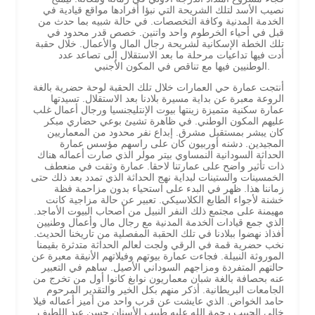
نصيب الأسد لتلك الشريحة التي نبؤا أفرادها مواقع قيادية في
الخدمة المدنية وكافة التخصصات. في حالة شبيه بما حدث من
قبل في أحياء الخرطوم واحد واتنين. خصص قدر محدود في
تلك الخطة الإسكانية لشريحة رجال المال والأعمال. خلال حقبة
أدت فيها تداعيات مرحلة ما بعد الاستقلال إلى تصاعد عدد
الوطنيين فيها مع تناقص في المكون الأجنبي.
أنتجت عمارة حي العمارات خلال تلك الحقبة لوحة حضرية بالغة
الروعة معبرة عن بداية مسيرة بلادنا بعد الاستقلال. تسيدتها
عمارة سكنية متميزة زينتها بيوت الإنتليجنسيا ورجال أعمال غلب
عليهم المكون الوطني. في ظاهرة تشيئ بوعي حضاري مبكر
كان يبشر بمستقبل مشرق. إبداع نفر محدود من المعماريين
المجيدين. دشنه أوربيون كان على راسهم مؤسس عمارة
الحداثة السودانية النمساوي بيتر مولر الذي صارت أعماله هناك
ذات تأثير واضح على عمارتنا لاحقا. عمارة وثقت في منعطف
الخمسينات والستينات لبداية نهج الحداثة الذي تمدد بعد ذلك حتى
زماننا هذا. ظهر في البدء على استحياء بدون مزاحمة فظة
خشنة لأجواء الطابع الكلاسيكي. تعبير عن حالة مزاجية كانت
مهيمنة على مجتمع ذلك النفر النبيل من أصحاب البيوت الأماجد.
الذي جمع قيادات الخدمة المدنية مع رجال مال وأعمال وطنيين
أفذاذ نهضوا ببلادنا في تلك الحقبة المفصلية من تاريخنا الحديث.
نخب حضرية قمة في الرقي ولجت لعالم الحداثة متدثرة بقيمنا
الموروثة النبيلة. فجاءت عمارة بيوتهم وفيلاتهم الأنيقة معبرة عن
حالتهم المتفردة ومزاجهم السوداني الأصيل. ساهم في التعبير
عنه بحصافة بالغة شبان معماريون نوابغ كانوا أول من تخرج من
الجامعات البريطانية. أذكر منهم بكل الخير والتقدير المرحوم
حامد الخواض. الذي عايشت عن قرب واحد من أميز أعماله فيلا
خالي الحبيب رحمة الله عليه طبيب الأسنان حسن عبد اللطيف.