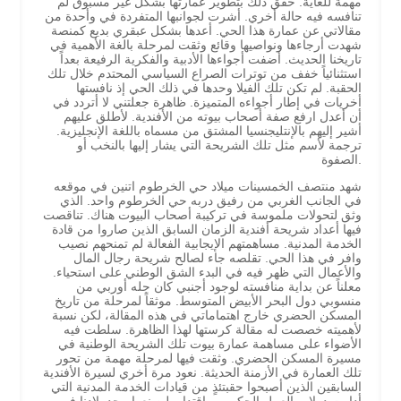
مهمة للغاية. حقق ذلك بتطوير عمارتها بشكل غير مسبوق لم
تنافسه فيه حالة أخري. أشرت لجوانبها المتفردة في وأحدة من
مقالاتي عن عمارة هذا الحي. أعدها بشكل عبقري بديع كمنصة
شهدت أرجاءها ونواصيها وقائع وثقت لمرحلة بالغة الأهمية في
تاريخنا الحديث. أضفت أجواءها الأدبية والفكرية الرفيعة بعداً
استثنائياً خفف من توترات الصراع السياسي المحتدم خلال تلك
الحقبة. لم تكن تلك الفيلا وحدها في ذلك الحي إذ نافستها
أخريات في إطار أجواءه المتميزة. ظاهرة جعلتني لا أتردد في
أن أعدل ارفع صفة أصحاب بيوته من الأفندية. لأطلق عليهم
أشير إليهم بالإنتليجنسيا المشتق من مسماه باللغة الإنجليزية.
ترجمة لأسم مثل تلك الشريحة التي يشار إليها بالنخب أو
الصفوة.
شهد منتصف الخمسينات ميلاد حي الخرطوم اتنين في موقعه
في الجانب الغربي من رفيق دربه حي الخرطوم واحد. الذي
وثق لتحولات ملموسة في تركيبة أصحاب البيوت هناك. تناقصت
فيها أعداد شريحة أفندية الزمان السابق الذين صاروا من قادة
الخدمة المدنية. مساهمتهم الإيجابية الفعالة لم تمنحهم نصيب
وافر في هذا الحي. تقلصه جاء لصالح شريحة رجال المال
والأعمال التي ظهر فيه في البدء الشق الوطني على استحياء.
معلناً عن بداية منافسته لوجود أجنبي كان جله أوربي من
منسوبي دول البحر الأبيض المتوسط. موثقاً لمرحلة من تاريخ
المسكن الحضري خارج اهتماماتي في هذه المقالة، لكن نسبة
لأهميته خصصت له مقالة كرستها لهذا الظاهرة. سلطت فيه
الأضواء على مساهمة عمارة بيوت تلك الشريحة الوطنية في
مسيرة المسكن الحضري. وثقت فيها لمرحلة مهمة من تحور
تلك العمارة في الأزمنة الحديثة. نعود مرة أخري لسيرة الأفندية
السابقين الذين أصبحوا حقبتئذٍ من قيادات الخدمة المدنية التي