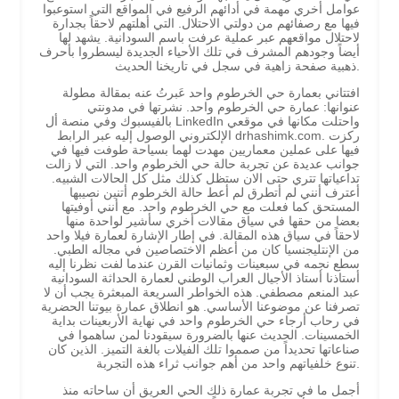
عوامل أخري مهمة في أدائهم الرفيع في المواقع التي استوعبوا
فيها مع رصفائهم من دولتي الاحتلال. التي أهلتهم لاحقاً بجدارة
لاحتلال مواقعهم عبر عملية عرفت باسم السودانية. يشهد لها
أيضاً وجودهم المشرف في تلك الأحياء الجديدة ليسطروا بأحرف
ذهبية صفحة زاهية في سجل في تاريخنا الحديث.
افتتاني بعمارة حي الخرطوم واحد عَبرتُ عنه بمقالة مطولة
عنوانها: عمارة حي الخرطوم واحد. نشرتها في مدونتي
بالفيسبوك وفي منصة أل LinkedIn واحتلت مكانها في موقعي
الإلكتروني الوصول إليه عبر الرابط drhashimk.com. ركزت
فيها على عملين معماريين مهدت لهما بسياحة طوفت فيها في
جوانب عديدة عن تجربة حالة حي الخرطوم واحد. التي لا زالت
تداعياتها تتري حتى الان ستظل كذلك مثل كل الحالات الشبيه.
أعترف أنني لم أتطرق لم أعط حالة الخرطوم أتنين نصيبها
المستحق كما فعلت مع حي الخرطوم واحد. مع أنني أوفيتها
بعضا من حقها في سياق مقالات أخري سأشير لواحدة منها
لاحقاً في سياق هذه المقالة. في إطار الإشارة لعمارة فيلا واحد
من الإنتليجنسيا كان من أعظم الاختصاصين في مجاله الطبي.
سطع نجمه في سبعينات وثمانيات القرن عندما لفت نظرنا إليه
أستاذنا أستاذ الأجيال العراب الوطني لعمارة الحداثة السودانية
عبد المنعم مصطفي. هذه الخواطر السريعة المبعثرة يجب أن لا
تصرفنا عن موضوعنا الأساسي. هو انطلاق عمارة بيوتنا الحضرية
في رحاب أرجاء حي الخرطوم واحد في نهاية الأربعينات بداية
الخمسينات. الحديث عنها بالضرورة سيقودنا لمن ساهموا في
صناعاتها تحديداً من صمموا تلك الفيلات بالغة التميز. الذين كان
تنوع خلفياتهم واحد من أهم جوانب ثراء هذه التجربة.
أجمل ما في تجربة عمارة ذلك الحي العريق أن ساحاته منذ