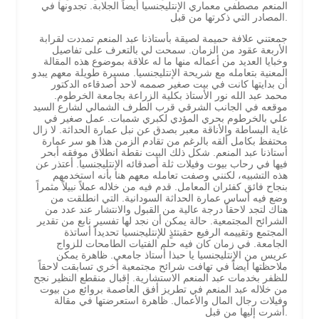
المنعم مصطفي معماري الإنتليجنسيا أيضاً الجلابة. تجدونها في
المصادر التي ذكرتها من قبل.
جمعتني علافة حميمة لصيقة بأستاذنا عبد المنعم تمددت لقرابة
الأربعة عقود من الزمان. سمحت لي بالتعرف على تفاصيل
وخبايا العديد من أعماله منها ما له علاقة بموضوع هذه المقالة
المعنية بتعامله مع شريحة الإنتليجنسيا. مسيرة طويلة معهم يبدو
أن بدايتها كانت في بيت صغير صممه لاحد أصدقاءه الدكتور
محمد عبد الله نور الأستاذ بكلية الزراعة بجامعة الخرطوم.
موقعه في الجانب الشرقي قرب الطرف الشمالي لشارع السيد
علي بالخرطوم بحري المؤدي لكبري شمبات. عمل صغير في
غاية البساطة والأناقة معبر بصدق عن نبل عمارة الحداثة. لا زال
محتفظ بكامل ألقه بالرغم من تقادم الزمن هذا هو سر عمارة
أستاذنا عبد المنعم. شكل ذلك البيت نقطة انطلاق موفقه أبحر
فيها في رحاب بيوت وفيلات ثلة أصدقائه الإنتليجنسيا. أعتذر عن
هذه التشبيه، لكنني وصفت تعامله معهم هنا بأنه استخدمهم
بنجاح فائق كفئران المعامل. قدم فيه من خلاله عملاً نبيلاً مثمراً
وضع فيه أساس عمارة الحداثة السودانية. التي انطلقت من
هناك لتجد لاحقاً درجة عالية من القبول والانتشار عند عدد من
الشرائح المجتمعية. حالة يمكن أن نجد لها تفسير نابع من تقدير
المجتمع وتقييمه الرفيع حقبتئذٍ للإنتليجنسيا تحديداً أساتذة
الجامعة. في زمان كان فيه حلم الفتيات الطامحات للزواج
عريس من الإنتليجنسيا يا حبذا أستاذ جامعي. ظاهرة يمكن
ملاحظتها أيضاً في تهافت شرائح مجتمعية أخري تسابقت لاحقاً
للظفر بخدمات عبد المنعم الاستشارية. إقبال منقطع النظير نجح
من خلاله عبد المنعم في تطريز أفق العاصمة بروائع من بيوت
وفيلات رجال المال والأعمال. ظاهرة استعرضتها في مقالة
أشرت إليها من قبل.