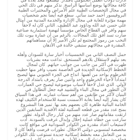
أدارت دولاب العمل الحكومي باقتدار. ليصنعوا مجد بلادنا في
كافة مجالاتها بوضع أساسها الراسخ. نذكر منهم في ذلك الحي
في مجال التخصصات الطبية علم الأمراض والمختبرات الطبية
البروفيسور أحمد حمد سآتي. سطع فيه أيضاً نجم شخصيات
مهمة مؤثرة للغاية في مجال الإدارة والخدمة المدنية من أمثال
علي حسن عبد الله وداؤود عبد اللطيف. الثاني كان له لاحقاً
سهم وافر في القطاع الخاص مؤسساً لنهضة استثمارية صناعية
صارت تسد أفق تلك المجالات. بالرغم من أن عمارة بيوت تلك
النخب من رموز المجتمع لم تكن الأمير إلا أن مساهماتهم
المقدرة في مجالاتهم ستبقي خالدة في الأذهان.
حمل النصف الثاني من الخمسينات أخبار سارة للسودان وأهله
بعد نيلهم لاستقلال بلادهم المستحق. تداعت معه بشريات
ظهرت في أكثر من جانب من جوانب حياتهم. كان لمجال
الخطط الإسكانية الجديدة في العاصمة نصيب وافر منها حظيت
الخرطوم بواحد من أهمها. انداح في الجزء الجنوبي منها ليصبح
امتداداً لأحياء الخرطوم واحد واتنين صار يعرف بامتداد الدرجة
لأولي. الذي عدل لاحقاً لأسباب موضوعية ليصبح حي العمارات.
لأن التطور في مجال البناء والتشييد فيه جعل التطاول في
البنيان لأكثر من طابقين من أهم سمات عمارته. في هذا السياق
كان يشار إليه أيضاً بغابة الأسمنت نسبة للاستخدام الكثيف لهذه
الخامة البنائية ظاهرة كان بعضهم يعتد بها. تميز هذا المشروع
بمنح عدد مقدر من قطعه السكنية لفئة الأفندية السابقين الذين
ارتقت مقاماتهم صار عدد منهم من كبار رجال الدولة. تطور
سارعت من خطاه عملية إحلال وإبدال عرفت بالسودنة. أدت
لاستيعاب أعداد مقدرة من الكوادر السودانية في مواقع كانت
مخصصة لمنسوبي دولتي الاحتلال. تطورات فرضت واقعاً كان لا
بد من التعامل معه بخطط إسكانية جديدة تستوعب تلك الكوادر.
فجاء مشروع امتداد الدرجة الأولي في زمانه ومكانه. ليمنح