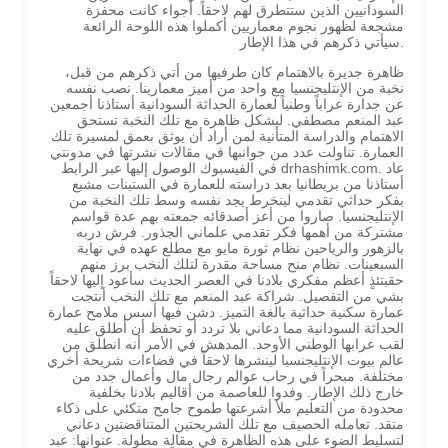
السودانيين الذين ستتطرق لهم لاحقاً. أجواء كانت محفزة
مشجعة لظهور نجوم معماريين أكملوا هذه اللوحة الرائعة
سيأتي ذكرهم في هذا الإطار.
ظاهرة جديرة بالاهتمام كان طرفيها من أتي ذكرهم من قبل،
نخبة من الإنتليجنسيا مع واحد من أميز معمارينا. نصب نفسه
عن جدارة عراباً وطنياً لعمارة الحداثة السودانية أستاذنا أجمعين
عبد المنعم مصطفي. ليشكل ظاهرة مع تلك النخبة تستحق
الاهتمام والدراسة المتأنية لمن أراد أن يوثق بعمق لمسيرة تلك
العمارة. تناولت عدد من جوانبها في مقالات نشرتها في مدونتي
في الفيسبوك الوصول إليها عبر الرابط drhashimk.com. عاد
أستاذنا من بريطانيا بعد دراسته للعمارة في الستينات مشبع
بفكر حداثي تقدمي لينخرط يجد نفسه وسط تلك النخبة من
الإنتليجنسيا. صاروا من أعز أصدقائه جمعته بهم عدة قواسم
مشتركة من أهمها فكر تقدمي علماني الجذور. فرش دربه
بالزهور والرياحين نظام ثورة مايو مع مطلع عهده في نهاية
السبعينات. نظام منح مساحة مقدرة لتلك النخب برز منهم
حقبتئذٍ أعظم مفكري بلادنا في العصر الحديث سأعود إليها لاحقاً
بشي من التفصيل. شراكة عبد المنعم مع تلك النخب أنتجت
عمارة سكنية حداثية بالغة التميز. دشن فيها أسس ملامح عمارة
الحداثة السودانية مما دعاني بلا تردد أو تحفظ أن أطلق عليه
لقب عرابها الوطني الأوحد. المدهش في الأمر أنه انطلق من
عالم بيوت الإنتليجنسيا لينشرها لاحقاً في فضاءات شريحة أخري
مختلفة. مبحراً في رحاب عوالم رجال مال وأعمال جدد من
خارج ذلك الإطار. وفدوا للعاصمة من أقاليم بلادنا بخلفية
محدودة من التعليم ملأ أشرعتها طموح جامح متكئي على ذكاء
متقد. تعامله الحصيف مع تلك الشريحتين المتناقضتين دعاني
لتسليط الضوء على هذه الظاهرة في مقالة مطولة. عنوانها: عبد