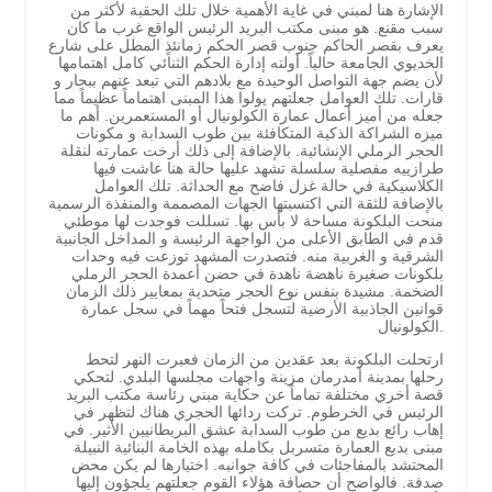
الإشارة هنا لمبني في غاية الأهمية خلال تلك الحقبة لأكثر من
سبب مقنع. هو مبنى مكتب البريد الرئيس الواقع غرب ما كان
يعرف بقصر الحاكم جنوب قصر الحكم زمانئذٍ المطل على شارع
الخديوي الجامعة حالياً. أولته إدارة الحكم الثنائي كامل اهتمامها
لأن يضم جهة التواصل الوحيدة مع بلادهم التي تبعد عنهم ببحار و
قارات. تلك العوامل جعلتهم يولوا هذا المبنى اهتماماً عظيماً مما
جعله من أميز أعمال عمارة الكولونيال أو المستعمرين. أهم ما
ميزه الشراكة الذكية المتكافئة بين طوب السدابة و مكونات
الحجر الرملي الإنشائية. بالإضافة إلى ذلك أرخت عمارته لنقلة
طرازييه مفصلية سلسلة تشهد عليها حالة هنا عاشت فيها
الكلاسيكية في حالة غزل فاضح مع الحداثة. تلك العوامل
بالإضافة للثقة التي اكتسبتها الجهات المصممة والمنفذة الرسمية
منحت البلكونة مساحة لا بأس بها. تسللت فوجدت لها موطئي
قدم في الطابق الأعلى من الواجهة الرئيسة و المداخل الجانبية
الشرقية و الغربية منه. فتصدرت المشهد توزعت فيه وحدات
بلكونات صغيرة ناهضة ناهدة في حضن أعمدة الحجر الرملي
الضخمة. مشيدة بنفس نوع الحجر متحدية بمعايير ذلك الزمان
قوانين الجاذبية الأرضية لتسجل فتحاً مهماً في سجل عمارة
الكولونيال.
ارتحلت البلكونة بعد عقدين من الزمان فعبرت النهر لتحط
رحلها بمدينة أمدرمان مزينة واجهات مجلسها البلدي. لتحكي
قصة أخري مختلفة تماماً عن حكاية مبني رئاسة مكتب البريد
الرئيس في الخرطوم. تركت ردائها الحجري هناك لتظهر في
إهاب رائع بديع من طوب السدابة عشق البريطانيين الأثير. في
مبنى بديع العمارة متسربل بكامله بهذه الخامة البنائية النبيلة
المحتشد بالمفاجئات في كافة جوانبه. اختيارها لم يكن محض
صدفة. فالواضح أن حصافة هؤلاء القوم جعلتهم يلجؤون إليها