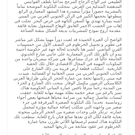
الطبيعي عبر الواح الزجاج المزجج مداعباً بلطف الفوانيس
المدهشة المتدلية من العرش. سجلت البلكونة الموشحة تماماً
بالمشربية حضوراً مؤثراً متصدرة هذا المشهد المعماري الرائع.
سطوعها بحجمها الكبير في الركن الجنوبي الغربي من المبني
أشبه بمنارة تهتدي بها السفن التائهة في عرض البحر. تجلت في
إهاب من الخشب الأحمر الغامق الوهاج المشغول بعناية فائقة
مقدمة أروع نموذج للمشربيات بديعة الشكل متقنة الصناعة.
الواضح أن الغيرة الحميدة قد لعبت دوراً مهما بشكل غير مباشر
في تطوير و تجميل الخرطوم في النصف الأول من خمسينيات
القرن الماضي. أشير هنا بالتحديد لحالة جهة غير حكومية أجنبية
يبدو أن تألق تلك الدرر المعمارية على جانبي شارع الخديوي
الجامعة حالياً قد حرك مشاعرها. هي شركة سفريان واحدة من
المكونات المهمة في المجال الاقتصادي خلال تلك الحقبة
التاريخية. امتلكت قطعة أرض قريبة من ذلك الشارع على
الجانب الجنوبي الغربي من مبنى الحقانية أو القضائية. شيدت
فيه مبني رئاستها تحفة من عمارة الحجر الرملي طرازها الغربي
الكلاسيكي الرصين مكتمل الوقار. منحت ذلك الشارع و الجزء
من المدينة زخماً مترفاً نافس عمارة المباني الحكومية هناك.
تميز بالرغم من صغر حجمه بطلة مهيبة مهابة للغاية. خففت
لمسات تفاصيل جمالية من صرامة محياها فمنحتها بعض أجواء
رومانسية. تحديداً تلك البلكونة الصغيرة المرفرفة في جزء
صغير من واجهته التي شكلت إضافة جمالية مؤثرة لمجمل
عمارته. ترتكز على وحدات صغيرة من الحجر الرملي منحوتة
بعناية فائقة لكأن الذي نفذها صائغ فنان بارع للغاية. سطعت تلك
البلكونة هناك لتنضم لرصيفاتها اللائي طرزن محيا عمارة
الخرطوم عبر عقود متتابعة من تاريخها المجيد.