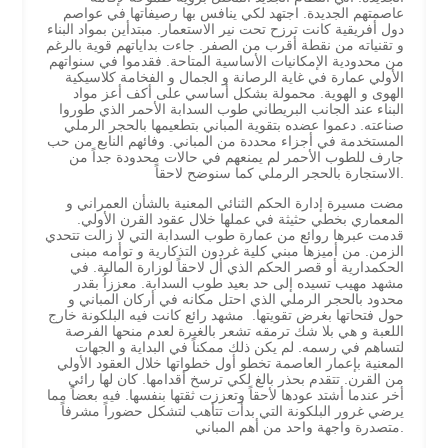
عاصمتهم الجديدة. اجتهد لكي ينافس بها رصيفاتها في عواصم
دول أفريقية كانت ترزح تحت نير الاستعمار. مبتدأين بمواد البناء
و تقنياته من نقطة أقرب من الصفر. جاءت بداياتهم قوية بالرغم
من محدودية الإمكانيات الأساسية المتاحة. فقدموا في سنواتهم
الأولي عمارة في غاية الرصانة و الجمال و الفخامة كلاسيكية
الهوى و الهوية. محمولة بشكل أساسي على أكف أعز مواد
البناء عند الجانب البريطاني طوب السدابة الأحمر الذي طوروا
صناعته. دعموا عضده بتقوية المباني بتطعيمها بالحجر الرملي
المستخدمة في أجزاء محددة من المباني. وفائهم النابع من حب
جارف للطوب الأحمر لم يمنعهم في حالات محدودة جداً من
الاستجارة بالحجر الرملي كما سنوضح لاحقاً.
مضت مسيرة إدارة الحكم الثنائي المعنية بالشأن العمراني و
المعماري بخطي حثيثة في عملها خلال عقود القرن الأولي.
قدمت عبرها روائع من عمارة طوب السدابة التي لا زالت تتحدي
الزمن. من أميزها مبني كلية غردون التذكارية و توأمه مبنى
الحكمدارية أو قصر الحكم الذي أل لاحقاً لوزارة المالية. في
مشهد مهيب تسيده إلى حد بعيد طوب السدابة. معززاُ بقدر
محدود بالحجر الرملي الذي احتل مكانه في أركان المباني و
حول فتحاتها بغرض تقويتها. مشهد رائع كانت فيه البلكونة خارج
اللعبة و هي بلا شك ترمقه تشعر بالغيرة لعدم منحها الفرصة
لتساهم في رسمه. لم يكن ذلك ممكناً في البداية و الجهات
المعنية بإعمار العاصمة تخطو أول خطواتها خلال العقود الأولي
من القرن. تتقدم بحذر بالغ لكي ترسخ أقدامها. كان لها رائي
أخر عندما أشتد عودها لأحقاً وتعززت ثقتها بنفسها. فيه بعضاً مما
يرضي غرور البلكونة التي بدأت تتأهب لتشكل حضوراً مشرفاً
متصدرة واجهة واحد من أهم المباني.