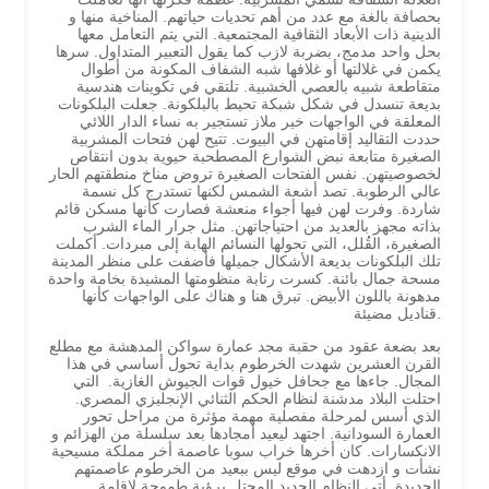
بحصافة بالغة مع عدد من أهم تحديات حياتهم. المناخية منها و
الدينية ذات الأبعاد الثقافية المجتمعية. التي يتم التعامل معها
بحل واحد مدمج، بضربة لازب كما يقول التعبير المتداول. سرها
يكمن في غلالتها أو غلافها شبه الشفاف المكونة من أطوال
متقاطعة شبيه بالعصي الخشبية. تلتقي في تكوينات هندسية
بديعة تنسدل في شكل شبكة تحيط بالبلكونة. جعلت البلكونات
المعلقة في الواجهات خير ملاز تستجير به نساء الدار اللائي
حددت التقاليد إقامتهن في البيوت. تتيح لهن فتحات المشربية
الصغيرة متابعة نبض الشوارع المصطحبة حيوية بدون انتقاص
لخصوصيتهن. نفس الفتحات الصغيرة تروض مناخ منطقتهم الحار
عالي الرطوبة. تصد أشعة الشمس لكنها تستدرج كل نسمة
شاردة. وفرت لهن فيها أجواء منعشة فصارت كأنها مسكن قائم
بذاته مجهز بالعديد من احتياجاتهن. مثل جرار الماء الشرب
الصغيرة، القُلل، التي تحولها النسائم الهابة إلى مبردات. أكملت
تلك البلكونات بديعة الأشكال جميلها فأضفت على منظر المدينة
مسحة جمال بائنة. كسرت رتابة منظومتها المشيدة بخامة واحدة
مدهونة باللون الأبيض. تبرق هنا و هناك على الواجهات كأنها
قناديل مضيئة.
بعد بضعة عقود من حقبة مجد عمارة سواكن المدهشة مع مطلع
القرن العشرين شهدت الخرطوم بداية تحول أساسي في هذا
المجال. جاءها مع جحافل خيول قوات الجيوش الغازية. التي
احتلت البلاد مدشنة لنظام الحكم الثنائي الإنجليزي المصري.
الذي أسس لمرحلة مفصلية مهمة مؤثرة من مراحل تحور
العمارة السودانية. اجتهد ليعيد أمجادها بعد سلسلة من الهزائم و
الانكسارات. كان أخرها خراب سوبا عاصمة أخر مملكة مسيحية
نشأت و ازدهت في موقع ليس ببعيد من الخرطوم عاصمتهم
الجديدة. أتي النظام الجديد المحتل برؤية طموحة لإقامة