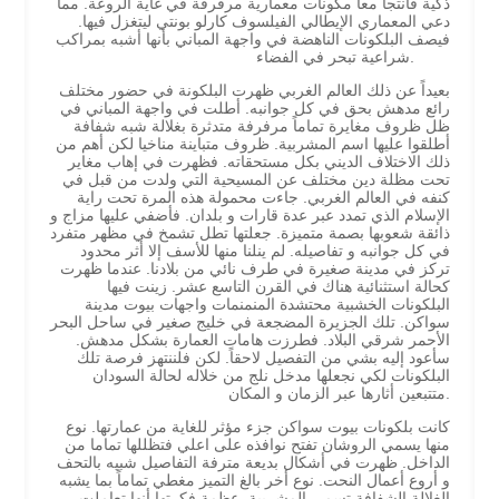
ذكية فأنتجا معاً مكونات معمارية مرفرفة في غاية الروعة. مما
دعي المعماري الإيطالي الفيلسوف كارلو بونتي ليتغزل فيها.
فيصف البلكونات الناهضة في واجهة المباني بأنها أشبه بمراكب
شراعية تبحر في الفضاء.
بعيداً عن ذلك العالم الغربي ظهرت البلكونة في حضور مختلف
رائع مدهش بحق في كل جوانبه. أطلت في واجهة المباني في
ظل ظروف مغايرة تماماً مرفرفة متدثرة بغلالة شبه شفافة
أطلقوا عليها اسم المشربية. ظروف متباينة مناخيا لكن أهم من
ذلك الاختلاف الديني بكل مستحقاته. فظهرت في إهاب مغاير
تحت مظلة دين مختلف عن المسيحية التي ولدت من قبل في
كنفه في العالم الغربي. جاءت محمولة هذه المرة تحت راية
الإسلام الذي تمدد عبر عدة قارات و بلدان. فأضفي عليها مزاج و
ذائقة شعوبها بصمة متميزة. جعلتها تطل تشمخ في مظهر متفرد
في كل جوانبه و تفاصيله. لم ينلنا منها للأسف إلا أثر محدود
تركز في مدينة صغيرة في طرف نائي من بلادنا. عندما ظهرت
كحالة استثنائية هناك في القرن التاسع عشر. زينت فيها
البلكونات الخشبية محتشدة المنمنمات واجهات بيوت مدينة
سواكن. تلك الجزيرة المضجعة في خليج صغير في ساحل البحر
الأحمر شرقي البلاد. فطرزت هامات العمارة بشكل مدهش.
سأعود إليه بشي من التفصيل لاحقاً. لكن فلننتهز فرصة تلك
البلكونات لكي نجعلها مدخل نلج من خلاله لحالة السودان
متتبعين أثارها عبر الزمان و المكان.
كانت بلكونات بيوت سواكن جزء مؤثر للغاية من عمارتها. نوع
منها يسمي الروشان تفتح نوافذه على اعلي فتظللها تماما من
الداخل. ظهرت في أشكال بديعة مترفة التفاصيل شبيه بالتحف
و أروع أعمال النحت. نوع أخر بالغ التميز مغطي تماماً بما يشبه
الغلالة الشفافة تسمي المشربية. عظمة فكرتها أنها تعاملت