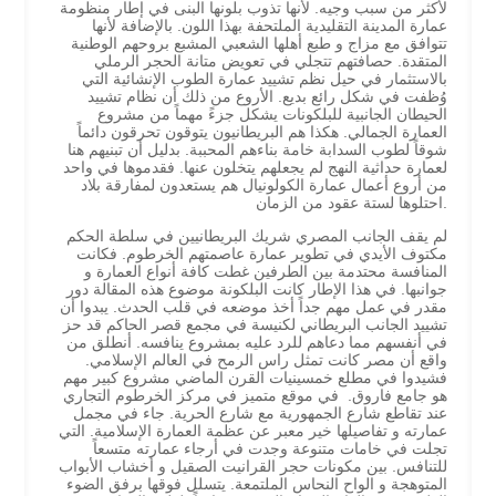
لأكثر من سبب وجيه. لأنها تذوب بلونها البنى في إطار منظومة
عمارة المدينة التقليدية الملتحفة بهذا اللون. بالإضافة لأنها
تتوافق مع مزاج و طبع أهلها الشعبي المشبع بروحهم الوطنية
المتقدة. حصافتهم تتجلي في تعويض متانة الحجر الرملي
بالاستثمار في حيل نظم تشييد عمارة الطوب الإنشائية التي
وُظفت في شكل رائع بديع. الأروع من ذلك أن نظام تشييد
الحيطان الجانبية للبلكونات يشكل جزءً مهماً من مشروع
العمارة الجمالي. هكذا هم البريطانيون يتوقون تحرقون دائماً
شوقاً لطوب السدابة خامة بناءهم المحببة. بدليل أن تبنيهم هنا
لعمارة حداثية النهج لم يجعلهم يتخلون عنها. فقدموها في واحد
من أروع أعمال عمارة الكولونيال هم يستعدون لمفارقة بلاد
احتلوها لستة عقود من الزمان.
لم يقف الجانب المصري شريك البريطانيين في سلطة الحكم
مكتوف الأيدي في تطوير عمارة عاصمتهم الخرطوم. فكانت
المنافسة محتدمة بين الطرفين غطت كافة أنواع العمارة و
جوانبها. في هذا الإطار كانت البلكونة موضوع هذه المقالة دور
مقدر في عمل مهم جداً أخذ موضعه في قلب الحدث. يبدوا أن
تشييد الجانب البريطاني لكنيسة في مجمع قصر الحاكم قد حز
في أنفسهم مما دعاهم للرد عليه بمشروع ينافسه. أنطلق من
واقع أن مصر كانت تمثل راس الرمح في العالم الإسلامي.
فشيدوا في مطلع خمسينيات القرن الماضي مشروع كبير مهم
هو جامع فاروق. في موقع متميز في مركز الخرطوم التجاري
عند تقاطع شارع الجمهورية مع شارع الحرية. جاء في مجمل
عمارته و تفاصيلها خير معبر عن عظمة العمارة الإسلامية. التي
تجلت في خامات متنوعة وجدت في أرجاء عمارته متسعاً
للتنافس. بين مكونات حجر القرانيت الصقيل و أخشاب الأبواب
المتوهجة و الواح النحاس الملتمعة. يتسلل فوقها برفق الضوء