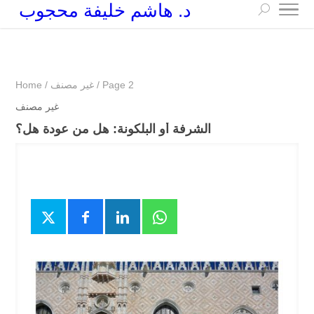
د. هاشم خليفة محجوب
+249 90 003 5647
drarchhashim@hotmail.com
Page 2
/
غير مصنف
/
Home
غير مصنف
الشرفة أو البلكونة: هل من عودة هل؟