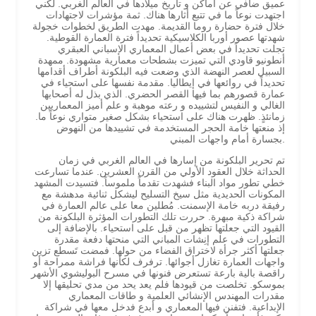
عميق ضافي عن أماكن و تاريخ ميلادها في العالم الغربي. لكني
اجتهدت نوعاً ما في تتبع أثارها هناك. ثمة مؤشرات لاجتهادات
خلال فترة حضارة روما القديمة. مهدت الطريق لخطوات خجولة
شهدتها عصور أوربا الكلاسيكية تحديداً فترة العمارة القوطية.
تجلت تحديداً في بعض أعمال المعماري الإسباني العبقري
أنطونيو قاودي التي تميزت بشطحات معمارية مشهودة. ممهدة
السبيل لعصر النهضة الذي وضعت فيه البلكونة أطراف أقدامها
تحديداً في روائعها في إيطاليا. مقدمة نفسها على استحياء في
عمارة قصورهم بما فيها القصر الحضري. الذي بذل له أصحابها
الغالي و النفيس لتشييده و رعته موهبة و علم أميز المعماريين
زمانئذٍ. ظهرت هناك على استحياء بشكل صغير متواري نوعاً ما.
إذ منعتها خامة الحجر المستخدمة في تشييدها من النهوض
بجسارة أمام واجهات المبني.
تم تحرير البلكونة من إسارها في العالم الغربي في زمان
الحداثة خلال العقود الأولي من القرن العشرين. عندما تسارعت
خطي تطور مواد البناء فشهدت تقدماً ملموساً. فتسيدت المشهد
المكونات الحديدية مثل سيخ التسليح ليشكل ثنائية مدهشة مع
رفيقة دربه خامة الإسمنت. مُطلين معا على عالم العمارة في
شراكة ذكية مبهرة. حررت تلك التطورات المؤثرة البلكونة من
القيود التي جعلتها تظهر من قبل على استحياء. بالإضافة إلى
التطورات في علم إنِشات المباني التي منحتها دفعة مقدرة
جعلتها أكثر جرأة لاختراق الفضاء من حولها. فمضت تَسطع تزين
واجهات العمارة تغازل أجوائها. ترفرف لكأنها فراشة ممراحة أو
راقصة بالية بارعة تستعرض فنونها في مسرح البوليشوي الأشهر
بموسكو. تخلصت من قيودها فلم يعد يحد من مدي تحليقها إلا
مقدرات المهندس الإنشائي العلمية و طاقات المعماري
الإبداعية. فتفنن فيها المعماري و أبدع فدخل معها في شراكة