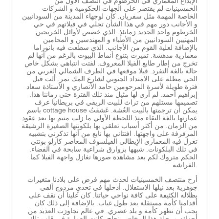
الإبداع المعماري في الخرطوم في النصف الأول من
الخمسينيات لم يقتصر على الجهات الحكومية و الشركات
الخاصة المهمة مثل سفريان. كان لوجهاء المدينة من السودانيين
و الأجانب دور مهم في هذا الشأن تجلي في فيلاتهم في حي
الخرطوم واحد الجديد زمانئذٍ. الذي خصص لأوائل الخريجين
المهنيين السودانيين من الأطباء و المهندسين و المحامين
بالإضافة لعلية القوم من الأجانب. الذي سطعت فيه بانوراما
معمارية مدهشة. تميزت بتنوع أنماط البيوت بالرغم من أنها لم
تخرج من إطار طابع الفيلا المعروف. لفتت انتباهي بشكل خاص
حالة بالغة التفرد. فيلا موقعها في الطرف الشمالي الغربي من
الحي مطلة على الامتداد الجنوبي لشارع المك نمر. ألت قبل
فترة طويلة لأسرة المرحومين حامد الأنصاري و الأستاذة سعاد
إبراهيم أحمد. لم أري لها مثيل منذ تلك الفترة حتى زماننا هذا.
تصميمها مستلهم من تراث للبيت الريفي في بريطانيا عرف
باسم cottage house يمكن أن ترجمتها بالبيت العُشة. عَشقتُ
عمارتها بالغة النقاء منذ اللحظة الأولي ما زلت متيم بها بعد عقود
من الزمان. من أكثر أسباب تعلقي بها بلكونتها الصغيرة الرشيقة
المرفرفة على واجهتها. افتتاني بها نابع من أنها تذكرني بتشبيه
تغزل فيه المعماري الإيطالي الفيلسوف المعاصر كارلو بونتي
في تلك البلكونات. شبهها بزوارق شراعية سابحة في الفضاء.
الحكم متروك لكم بعد مشاهدة صورها تغازل واجهة الفيلا كما
الفراشة.
أرخ منتصف الخمسينيات لحدث مهم فرض على بلادنا متغيرات
جوهرية بعد نيلها الاستقلال. أدخلها في تحديٍ مزدوج ألقي
بظلاله الكثيفة على كافة نواحي حياتنا. كان علينا أن نقف على
أقدامنا كأمة مستقلة بعد طول غياب. بالإضافة إلى ذلك كان
يجب أن نظهر كأمة و بلد عصري. في عالم تجاوزت العديد من
أجزائه مرحلة هذا المخاض بنجاح. كانت العمارة في قلب تلك