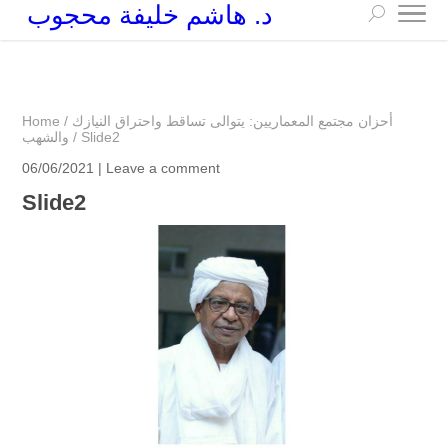
د. هاشم خليفة محجوب
+249 90 003 5647
drarchhashim@hotmail.com
أحزان مجتمع المعماريين: يتوالى تساقط واحتراق النيازك
/
Home
Slide2
/
والشهب
06/06/2021 |
Leave a comment
Slide2