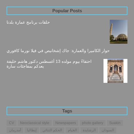
Popular Posts
حلقات برنامج عمارة بلدنا
حوار الكاميرا والعمارة: جاك إشخانيص في فيلا نورما كافوري
احتفاءً بيوم مولده 13 أغسطس دكتور هاشم خليفة
يعدكم بمفاجئات سارة
Tags
CV
Neoclassical style
Newspapers
photo gallery
Suakin
السودان
الرشايدة
الخيام
الحكم الثنائي
إيطاليا
أمدرمان