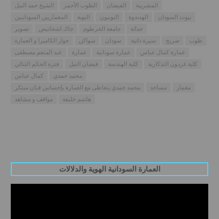
المشربية
الفيضان
الطوب الأحمر
الشيخ حمد النيل
بيوت السودان
الهدندوة
النوبيون
النوبة
المعماريين السودانيين
حداثة
جامعة الخرطوم
جاك اشخانيص
تصوير
طوب
ضريح
سيرة ذاتية
سودان
سواكن
حوار الكاميرا و العمارة
عمارة كمال عباس
عمارة سودانية
عمارة
عبد المنعم مصطفى
كلية غردون التذكارية
كلية الهندسة
فيضان النيل
فترة الحكم الثنائي
محمد حمدي
كمال عباس
معمار
مساجد
محمد حمدي يتعاطى مع العمارة بإحساس فنان مبتكر
هاشم خليفة
مواقف و مشاهد
العمارة السودانية الهوية والدلالات
Video
Player