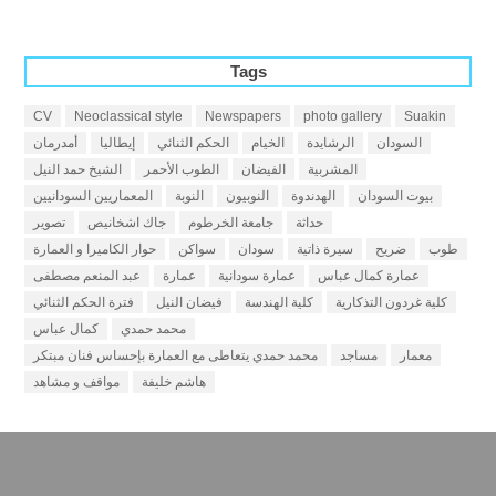
Tags
CV
Neoclassical style
Newspapers
photo gallery
Suakin
السودان
الرشايدة
الخيام
الحكم الثنائي
إيطاليا
أمدرمان
المشربية
الفيضان
الطوب الأحمر
الشيخ حمد النيل
بيوت السودان
الهدندوة
النوبيون
النوبة
المعماريين السودانيين
حداثة
جامعة الخرطوم
جاك اشخانيص
تصوير
طوب
ضريح
سيرة ذاتية
سودان
سواكن
حوار الكاميرا و العمارة
عمارة كمال عباس
عمارة سودانية
عمارة
عبد المنعم مصطفى
كلية غردون التذكارية
كلية الهندسة
فيضان النيل
فترة الحكم الثنائي
محمد حمدي
كمال عباس
معمار
مساجد
محمد حمدي يتعاطى مع العمارة بإحساس فنان مبتكر
هاشم خليفة
مواقف و مشاهد