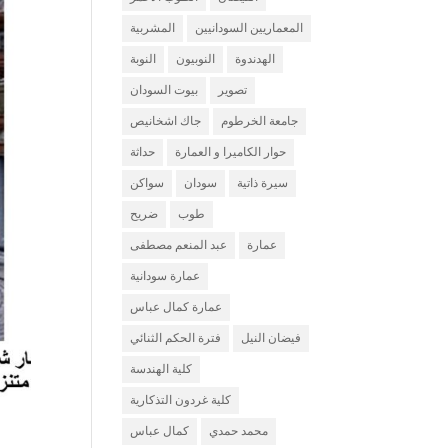
المعماريين السودانيين
المشربية
الهدندوة
النوبيون
النوبة
تصوير
بيوت السودان
جامعة الخرطوم
جاك اشخانيص
حوار الكاميرا و العمارة
حداثة
سيرة ذاتية
سودان
سواكن
طوب
ضريح
عمارة
عبد المنعم مصطفى
عمارة سودانية
عمارة كمال عباس
فيضان النيل
فترة الحكم الثنائي
كلية الهندسة
كلية غردون التذكارية
محمد حمدي
كمال عباس