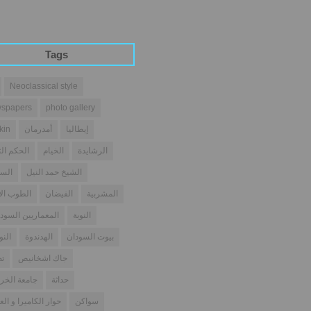
Tags
Neoclassical style
spapers
photo gallery
إيطاليا
أمدرمان
kin
الرشايدة
الخيام
الحكم الث
الشيخ حمد النيل
السو
المشربية
الفيضان
الطوب ال
النوبة
المعماريين السودا
بيوت السودان
الهدندوة
النو
جاك اشخانيص
تص
حداثة
جامعة الخر
سواكن
حوار الكاميرا و الع