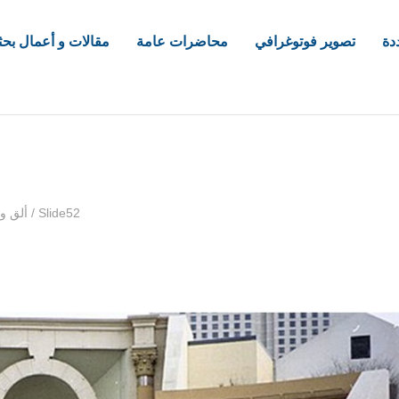
دة
تصوير فوتوغرافي
محاضرات عامة
مقالات و أعمال بحث
com
Slide52
/
ألق و