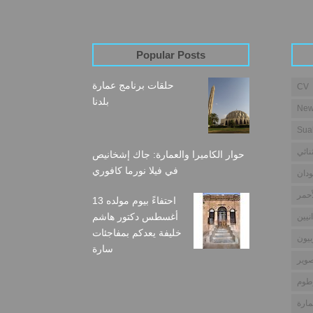
Popular Posts
حلقات برنامج عمارة
CV
بلدنا
New
Sua
نائي
حوار الكاميرا والعمارة: جاك إشخانيص
في فيلا نورما كافوري
دان
أحمر
احتفاءً بيوم مولده 13
أغسطس دكتور هاشم
نيين
خليفة يعدكم بمفاجئات
بيون
سارة
وير
طوم
مارة