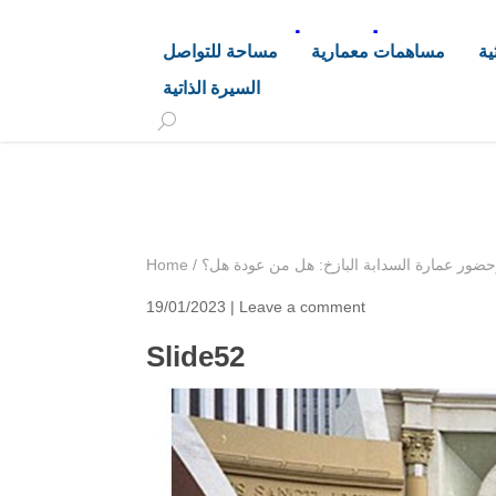
د. هاشم خليفة محجوب
ية
مساهمات معمارية
مساحة للتواصل
السيرة الذاتية
+249 90 003 5647
drarchhashim@hotmail.
حضور عمارة السدابة البازخ: هل من عودة هل؟
/
Home
19/01/2023 |
Leave a comment
Slide52