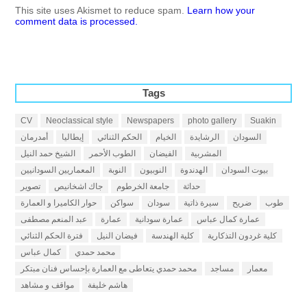
This site uses Akismet to reduce spam.
Learn how your
comment data is processed.
Tags
CV
Neoclassical style
Newspapers
photo gallery
Suakin
السودان
الرشايدة
الخيام
الحكم الثنائي
إيطاليا
أمدرمان
المشربية
الفيضان
الطوب الأحمر
الشيخ حمد النيل
بيوت السودان
الهدندوة
النوبيون
النوبة
المعماريين السودانيين
حداثة
جامعة الخرطوم
جاك اشخانيص
تصوير
طوب
ضريح
سيرة ذاتية
سودان
سواكن
حوار الكاميرا و العمارة
عمارة كمال عباس
عمارة سودانية
عمارة
عبد المنعم مصطفى
كلية غردون التذكارية
كلية الهندسة
فيضان النيل
فترة الحكم الثنائي
محمد حمدي
كمال عباس
معمار
مساجد
محمد حمدي يتعاطى مع العمارة بإحساس فنان مبتكر
هاشم خليفة
مواقف و مشاهد