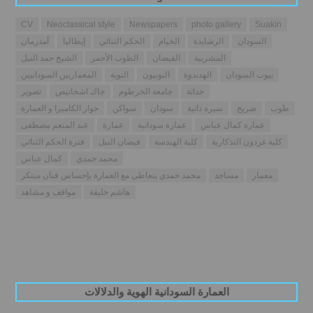
CV
Neoclassical style
Newspapers
photo gallery
Suakin
السودان
الرشايدة
الخيام
الحكم الثنائي
إيطاليا
أمدرمان
المشربية
الفيضان
الطوب الأحمر
الشيخ حمد النيل
بيوت السودان
الهدندوة
النوبيون
النوبة
المعماريين السودانيين
حداثة
جامعة الخرطوم
جاك اشخانيص
تصوير
طوب
ضريح
سيرة ذاتية
سودان
سواكن
حوار الكاميرا و العمارة
عمارة كمال عباس
عمارة سودانية
عمارة
عبد المنعم مصطفى
كلية غردون التذكارية
كلية الهندسة
فيضان النيل
فترة الحكم الثنائي
محمد حمدي
كمال عباس
معمار
مساجد
محمد حمدي يتعاطى مع العمارة بإحساس فنان مبتكر
هاشم خليفة
مواقف و مشاهد
العمارة السودانية الهوية والدلالات