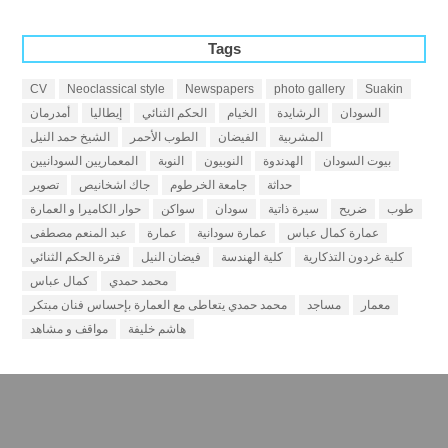
Tags
CV
Neoclassical style
Newspapers
photo gallery
Suakin
السودان
الرشايدة
الخيام
الحكم الثنائي
إيطاليا
أمدرمان
المشربية
الفيضان
الطوب الأحمر
الشيخ حمد النيل
بيوت السودان
الهدندوة
النوبيون
النوبة
المعماريين السودانيين
حداثة
جامعة الخرطوم
جاك اشخانيص
تصوير
طوب
ضريح
سيرة ذاتية
سودان
سواكن
حوار الكاميرا و العمارة
عمارة كمال عباس
عمارة سودانية
عمارة
عبد المنعم مصطفى
كلية غردون التذكارية
كلية الهندسة
فيضان النيل
فترة الحكم الثنائي
محمد حمدي
كمال عباس
معمار
مساجد
محمد حمدي يتعاطى مع العمارة بإحساس فنان مبتكر
هاشم خليفة
مواقف و مشاهد