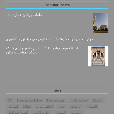
Popular Posts
حلقات برنامج عمارة بلدنا
حوار الكاميرا والعمارة: جاك إشخانيص في فيلا نورما كافوري
احتفاءً بيوم مولده 13 أغسطس دكتور هاشم خليفة
يعدكم بمفاجئات سارة
Tags
CV
Neoclassical style
Newspapers
photo gallery
Suakin
السودان
الرشايدة
الخيام
الحكم الثنائي
إيطاليا
أمدرمان
المشربية
الفيضان
الطوب الأحمر
الشيخ حمد النيل