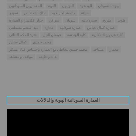
بيوت السودان
الهدندوة
النوبيون
النوبة
المعماريين السودانيين
حداثة
جامعة الخرطوم
جاك اشخانيص
تصوير
طوب
ضريح
سيرة ذاتية
سودان
سواكن
حوار الكاميرا و العمارة
عمارة كمال عباس
عمارة سودانية
عمارة
عبد المنعم مصطفى
كلية غردون التذكارية
كلية الهندسة
فيضان النيل
فترة الحكم الثنائي
محمد حمدي
كمال عباس
معمار
مساجد
محمد حمدي يتعاطى مع العمارة بإحساس فنان مبتكر
هاشم خليفة
مواقف و مشاهد
العمارة السودانية الهوية والدلالات
Video
Player