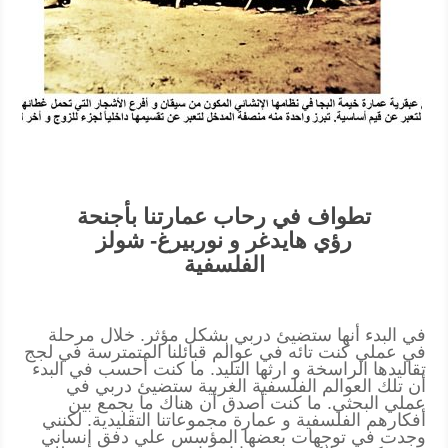
تطواف في رحاب عمارتنا بأجنحة
رؤي هايدغر و نوربيرغ- شولز
الفلسفية
في البدء أنها ستضيئ دربي بشكل مؤثر. خلال مرحلة
في عملي كنت تائه في عوالم قبائلنا المتمترسة في لجج
تقاليدها الراسخة و ارثها التليد. ما كنت أحسب في البدء
أن تلك العوالم الفلسفية الغربية ستضيئ دربي في
عملي البحثي. ما كنت أصدق أن هناك ما يجمع بين
أفكارهم الفلسفية و عمارة مجموعاتنا التقليدية. لكنني
وجدت في توجهات بعضها المؤسس علي دفق إنساني