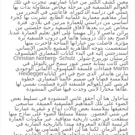
معين كشف الكثير من خبايا عمارتهم. تبحرت في تلك
العوالم الفلسفية في مرحلة مخاض متطاولة بدأت بها
عملي في دراسة الدكتوراه. فأعانتني في التحرر من
أسار مفاهيم معمارية علمانية الطابع. تشربت بها كجزء
أساسي من دراستي للعمارة مرتين في بلادي. فترة
مخاض عبرت بعدها لأفاق فلسفية رحبة خلصتني من
براثن ماضي لا زال مهيمنا على أفق تعليم العمارة عندنا.
لأصبح بعد ذلك درويشاً هائماً في دروب فلسفية ثرة
مؤثرة. فاضلت بين خياراتها المتاحة فاخترت منها
استعصمت بتوجه الظاهرية المشبع بالحس الإنساني.
استدرجتني إليه في البدء كتابات المعماري الفيلسوف
Christian Norberg- Schulz كرستيان نوربيرغ-شولز.
التي كانت بمثابة جسر عبور سمح لي بالتوغل في
فضاءات فلسفة الفيلسوف الألماني الوجودي Martin
Heideggerمارتن هايدغر. الذي جنح في أخر كتاباته
لملامسة قضايا في صميم عالمنا المعماري. خطوة
قربتني كثيراً لعوالم فلسفته الثرة فسلمت نفسي لها
طائعاً مختاراً لأنني وجدت فيها ضالتي المنشودة.
سأحاول هنا أن أحقق غايتي المنشودة في تسليط بعض
الضوء على تلك المفاهيم الفلسفية العميقة. سأسعى
لتحقيقها بملامسة بعض حالات أبداع و عبقرية عمارتنا
في شتي العصور. متنقلاً مسلطاً الضوء على نماذج منها
سطعت في حقب تاريخية متعاقبة. عبر مكونات العمارة
الرئيسة الثلاثة المعروفة مبتدأ بالتاريخية الضاربة في
عمق الزمان. لكننا هنا لن أقصر اهتمامي بها في
الحواضر و المدن إذ سأتجاوزها لأتتبع أثر التقليدي منها