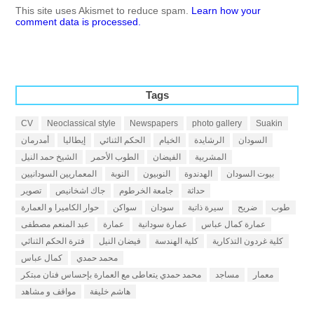
This site uses Akismet to reduce spam.
Learn how your
comment data is processed.
Tags
CV
Neoclassical style
Newspapers
photo gallery
Suakin
السودان
الرشايدة
الخيام
الحكم الثنائي
إيطاليا
أمدرمان
المشربية
الفيضان
الطوب الأحمر
الشيخ حمد النيل
بيوت السودان
الهدندوة
النوبيون
النوبة
المعماريين السودانيين
حداثة
جامعة الخرطوم
جاك اشخانيص
تصوير
طوب
ضريح
سيرة ذاتية
سودان
سواكن
حوار الكاميرا و العمارة
عمارة كمال عباس
عمارة سودانية
عمارة
عبد المنعم مصطفى
كلية غردون التذكارية
كلية الهندسة
فيضان النيل
فترة الحكم الثنائي
محمد حمدي
كمال عباس
معمار
مساجد
محمد حمدي يتعاطى مع العمارة بإحساس فنان مبتكر
هاشم خليفة
مواقف و مشاهد