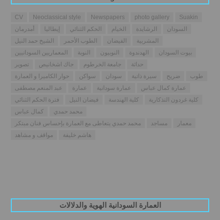
CV
Neoclassical style
Newspapers
photo gallery
Suakin
السودان
الرشايدة
الخيام
الحكم الثنائي
إيطاليا
أمدرمان
المشربية
الفيضان
الطوب الأحمر
الشيخ حمد النيل
بيوت السودان
الهدندوة
النوبيون
النوبة
المعماريين السودانيين
حداثة
جامعة الخرطوم
جاك اشخانيص
تصوير
طوب
ضريح
سيرة ذاتية
سودان
سواكن
حوار الكاميرا و العمارة
عمارة كمال عباس
عمارة سودانية
عمارة
عبد المنعم مصطفى
كلية غردون التذكارية
كلية الهندسة
فيضان النيل
فترة الحكم الثنائي
محمد حمدي
كمال عباس
معمار
مساجد
محمد حمدي يتعاطى مع العمارة بإحساس فنان مبتكر
هاشم خليفة
مواقف و مشاهد
العمارة السودانية الهوية والدلالات