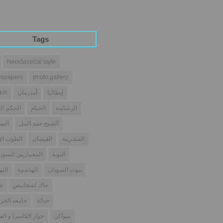
Tags
Neoclassical style
spapers
photo gallery
إيطاليا
أمدرمان
kin
الرشايدة
الخيام
الحكم الث
الشيخ حمد النيل
السو
المشربية
الفيضان
الطوب ال
النوبة
المعماريين السودا
بيوت السودان
الهدندوة
النو
جاك اشخانيص
تص
حداثة
جامعة الخر
سواكن
حوار الكاميرا و الع