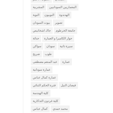
المعماريين السودانيين
المشربية
الهدندوة
النوبيون
النوبة
تصوير
بيوت السودان
جامعة الخرطوم
جاك اشخانيص
حوار الكاميرا و العمارة
حداثة
سيرة ذاتية
سودان
سواكن
طوب
ضريح
عمارة
عبد المنعم مصطفى
عمارة سودانية
عمارة كمال عباس
فيضان النيل
فترة الحكم الثنائي
كلية الهندسة
كلية غردون التذكارية
محمد حمدي
كمال عباس