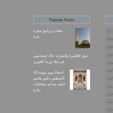
Popular Posts
حلقات برنامج عمارة
CV
بلدنا
New
Sua
نائي
حوار الكاميرا والعمارة: جاك إشخانيص
في فيلا نورما كافوري
دان
أحمر
احتفاءً بيوم مولده 13
أغسطس دكتور هاشم
نيين
خليفة يعدكم بمفاجئات
بيون
سارة
وير
طوم
مارة