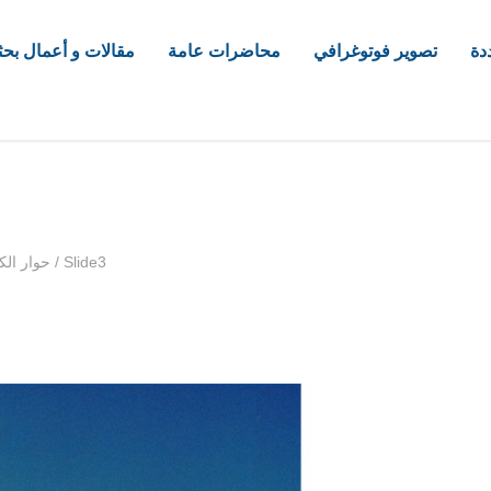
دة
تصوير فوتوغرافي
محاضرات عامة
مقالات و أعمال بحث
com
Slide3
/
حوار الك