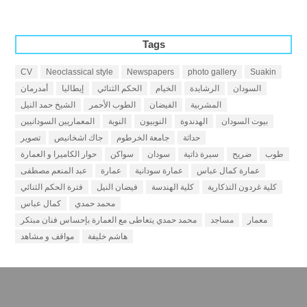
Tags
CV
Neoclassical style
Newspapers
photo gallery
Suakin
السودان
الرشايدة
الخيام
الحكم الثنائي
إيطاليا
أمدرمان
المشربية
الفيضان
الطوب الأحمر
الشيخ حمد النيل
بيوت السودان
الهدندوة
النوبيون
النوبة
المعماريين السودانيين
حداثة
جامعة الخرطوم
جاك اشخانيص
تصوير
طوب
ضريح
سيرة ذاتية
سودان
سواكن
حوار الكاميرا و العمارة
عمارة كمال عباس
عمارة سودانية
عمارة
عبد المنعم مصطفى
كلية غردون التذكارية
كلية الهندسة
فيضان النيل
فترة الحكم الثنائي
محمد حمدي
كمال عباس
معمار
مساجد
محمد حمدي يتعاطى مع العمارة بإحساس فنان مبتكر
هاشم خليفة
مواقف و مشاهد