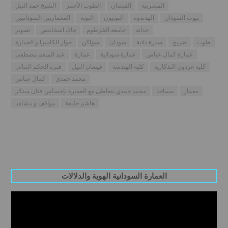
المشربية
الفيضان
الطوب الأحمر
الشيخ حمد النيل
بيوت السودان
الهدندوة
النوبيون
النوبة
المعماريين السودانيين
حداثة
جامعة الخرطوم
جاك اشخانيص
تصوير
طوب
ضريح
سيرة ذاتية
سودان
سواكن
حوار الكاميرا و العمارة
عمارة كمال عباس
عمارة سودانية
عمارة
عبد المنعم مصطفى
كلية غردون التذكارية
كلية الهندسة
فيضان النيل
فترة الحكم الثنائي
محمد حمدي
كمال عباس
معمار
مساجد
محمد حمدي يتعاطى مع العمارة بإحساس فنان مبتكر
هاشم خليفة
مواقف و مشاهد
العمارة السودانية الهوية والدلالات
Video
Player