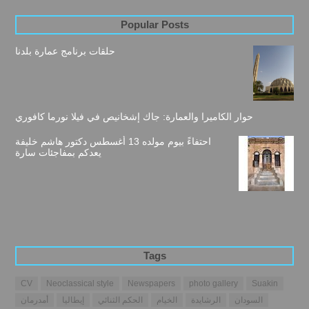
Popular Posts
حلقات برنامج عمارة بلدنا
حوار الكاميرا والعمارة: جاك إشخانيص في فيلا نورما كافوري
احتفاءً بيوم مولده 13 أغسطس دكتور هاشم خليفة
يعدكم بمفاجئات سارة
Tags
CV
Neoclassical style
Newspapers
photo gallery
Suakin
السودان
الرشايدة
الخيام
الحكم الثنائي
إيطاليا
أمدرمان