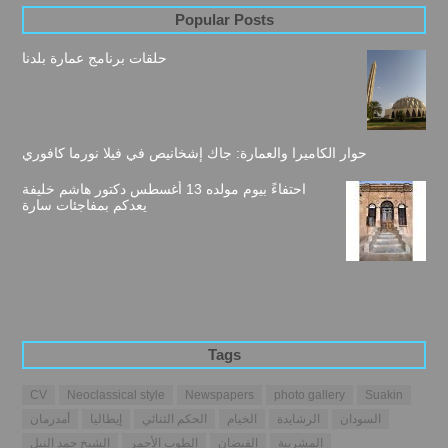
Popular Posts
حلقات برنامج عمارة بلدنا
حوار الكاميرا والعمارة: جاك إشخانيص في فيلا نورما كافوري
احتفاءً بيوم مولده 13 أغسطس دكتور هاشم خليفة
يعدكم بمفاجئات سارة
Tags
CV
Neoclassical style
Newspapers
photo gallery
Suakin
السودان
الرشايدة
الخيام
الحكم الثنائي
إيطاليا
أمدرمان
المشربية
الفيضان
الطوب الأحمر
الشيخ حمد النيل