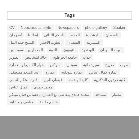
Tags
CV
Neoclassical style
Newspapers
photo gallery
Suakin
السودان
الرشايدة
الخيام
الحكم الثنائي
إيطاليا
أمدرمان
المشربية
الفيضان
الطوب الأحمر
الشيخ حمد النيل
بيوت السودان
الهدندوة
النوبيون
النوبة
المعماريين السودانيين
حداثة
جامعة الخرطوم
جاك اشخانيص
تصوير
طوب
ضريح
سيرة ذاتية
سودان
سواكن
حوار الكاميرا و العمارة
عمارة كمال عباس
عمارة سودانية
عمارة
عبد المنعم مصطفى
كلية غردون التذكارية
كلية الهندسة
فيضان النيل
فترة الحكم الثنائي
محمد حمدي
كمال عباس
معمار
مساجد
محمد حمدي يتعاطى مع العمارة بإحساس فنان مبتكر
هاشم خليفة
مواقف و مشاهد