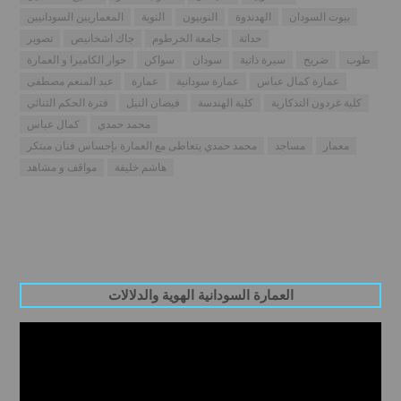
بيوت السودان
الهدندوة
النوبيون
النوبة
المعماريين السودانيين
حداثة
جامعة الخرطوم
جاك اشخانيص
تصوير
طوب
ضريح
سيرة ذاتية
سودان
سواكن
حوار الكاميرا و العمارة
عمارة كمال عباس
عمارة سودانية
عمارة
عبد المنعم مصطفى
كلية غردون التذكارية
كلية الهندسة
فيضان النيل
فترة الحكم الثنائي
محمد حمدي
كمال عباس
معمار
مساجد
محمد حمدي يتعاطى مع العمارة بإحساس فنان مبتكر
هاشم خليفة
مواقف و مشاهد
العمارة السودانية الهوية والدلالات
Video
Player