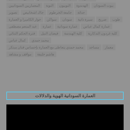
بيوت السودان
الهدندوة
النوبيون
النوبة
المعماريين السودانيين
حداثة
جامعة الخرطوم
جاك اشخانيص
تصوير
طوب
ضريح
سيرة ذاتية
سودان
سواكن
حوار الكاميرا و العمارة
عمارة كمال عباس
عمارة سودانية
عمارة
عبد المنعم مصطفى
كلية غردون التذكارية
كلية الهندسة
فيضان النيل
فترة الحكم الثنائي
محمد حمدي
كمال عباس
معمار
مساجد
محمد حمدي يتعاطى مع العمارة بإحساس فنان مبتكر
هاشم خليفة
مواقف و مشاهد
العمارة السودانية الهوية والدلالات
Video
Player