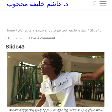
د. هاشم خليفة محجوب
+249 90 003 5647
drarchhashim@hotmail.com
Slide43
/
عمارة جامعة الخرطوم: زيارة جديدة و مرور عام
/
Home
01/05/2020 |
Leave a comment
Slide43