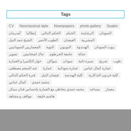
Tags
CV
Neoclassical style
Newspapers
photo gallery
Suakin
السودان
الرشايدة
الخيام
الحكم الثنائي
إيطاليا
أمدرمان
المشربية
الفيضان
الطوب الأحمر
الشيخ حمد النيل
بيوت السودان
الهدندوة
النوبيون
النوبة
المعماريين السودانيين
حداثة
جامعة الخرطوم
جاك اشخانيص
تصوير
طوب
ضريح
سيرة ذاتية
سودان
سواكن
حوار الكاميرا و العمارة
عمارة كمال عباس
عمارة سودانية
عمارة
عبد المنعم مصطفى
كلية غردون التذكارية
كلية الهندسة
فيضان النيل
فترة الحكم الثنائي
محمد حمدي
كمال عباس
معمار
مساجد
محمد حمدي يتعاطى مع العمارة بإحساس فنان مبتكر
هاشم خليفة
مواقف و مشاهد