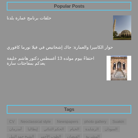
Popular Posts
حلقات برنامج عمارة بلدنا
حوار الكاميرا والعمارة: جاك إشخانيص في فيلا نورما كافوري
احتفاءً بيوم مولده 13 أغسطس دكتور هاشم خليفة
يعدكم بمفاجئات سارة
Tags
CV
Neoclassical style
Newspapers
photo gallery
Suakin
السودان
الرشايدة
الخيام
الحكم الثنائي
إيطاليا
أمدرمان
المشربية
الفيضان
الطوب الأحمر
الشيخ حمد النيل