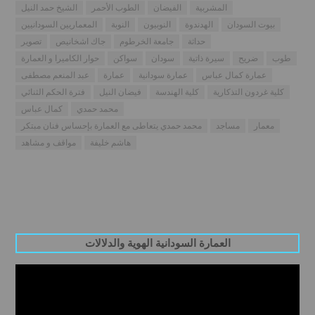
المشربية
الفيضان
الطوب الأحمر
الشيخ حمد النيل
بيوت السودان
الهدندوة
النوبيون
النوبة
المعماريين السودانيين
حداثة
جامعة الخرطوم
جاك اشخانيص
تصوير
طوب
ضريح
سيرة ذاتية
سودان
سواكن
حوار الكاميرا و العمارة
عمارة كمال عباس
عمارة سودانية
عمارة
عبد المنعم مصطفى
كلية غردون التذكارية
كلية الهندسة
فيضان النيل
فترة الحكم الثنائي
محمد حمدي
كمال عباس
معمار
مساجد
محمد حمدي يتعاطى مع العمارة بإحساس فنان مبتكر
هاشم خليفة
مواقف و مشاهد
العمارة السودانية الهوية والدلالات
Video
Player