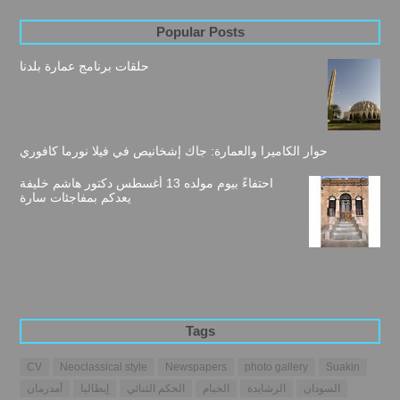
Popular Posts
حلقات برنامج عمارة بلدنا
حوار الكاميرا والعمارة: جاك إشخانيص في فيلا نورما كافوري
احتفاءً بيوم مولده 13 أغسطس دكتور هاشم خليفة
يعدكم بمفاجئات سارة
Tags
CV
Neoclassical style
Newspapers
photo gallery
Suakin
السودان
الرشايدة
الخيام
الحكم الثنائي
إيطاليا
أمدرمان