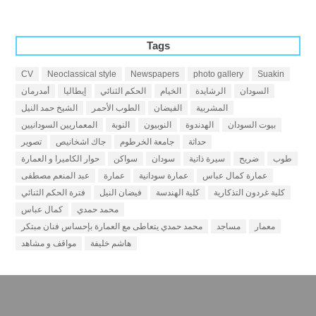
Tags
CV
Neoclassical style
Newspapers
photo gallery
Suakin
السودان
الرشايدة
الخيام
الحكم الثنائي
إيطاليا
أمدرمان
المشربية
الفيضان
الطوب الأحمر
الشيخ حمد النيل
بيوت السودان
الهدندوة
النوبيون
النوبة
المعماريين السودانيين
حداثة
جامعة الخرطوم
جاك اشخانيص
تصوير
طوب
ضريح
سيرة ذاتية
سودان
سواكن
حوار الكاميرا و العمارة
عمارة كمال عباس
عمارة سودانية
عمارة
عبد المنعم مصطفى
كلية غردون التذكارية
كلية الهندسة
فيضان النيل
فترة الحكم الثنائي
محمد حمدي
كمال عباس
معمار
مساجد
محمد حمدي يتعاطى مع العمارة بإحساس فنان مبتكر
هاشم خليفة
مواقف و مشاهد