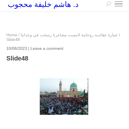
د. هاشم خليفة محجوب
+249 90 003 5647
drarchhashim@hotmail.com
/
عمارة عقائدية روحانية لامست مشاعرنا رسخت في وجداننا
/
Home
Slide48
10/08/2023 |
Leave a comment
Slide48