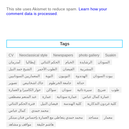
This site uses Akismet to reduce spam.
Learn how your
comment data is processed.
Tags
CV
Neoclassical style
Newspapers
photo gallery
Suakin
السودان
الرشايدة
الخيام
الحكم الثنائي
إيطاليا
أمدرمان
المشربية
الفيضان
الطوب الأحمر
الشيخ حمد النيل
بيوت السودان
الهدندوة
النوبيون
النوبة
المعماريين السودانيين
حداثة
جامعة الخرطوم
جاك اشخانيص
تصوير
طوب
ضريح
سيرة ذاتية
سودان
سواكن
حوار الكاميرا و العمارة
عمارة كمال عباس
عمارة سودانية
عمارة
عبد المنعم مصطفى
كلية غردون التذكارية
كلية الهندسة
فيضان النيل
فترة الحكم الثنائي
محمد حمدي
كمال عباس
معمار
مساجد
محمد حمدي يتعاطى مع العمارة بإحساس فنان مبتكر
هاشم خليفة
مواقف و مشاهد