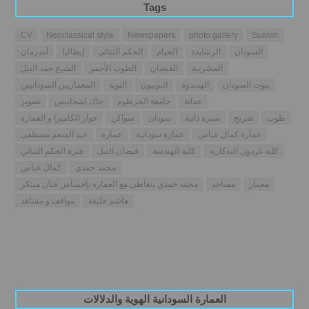
Tags
CV
Neoclassical style
Newspapers
photo gallery
Suakin
السودان
الرشايدة
الخيام
الحكم الثنائي
إيطاليا
أمدرمان
المشربية
الفيضان
الطوب الأحمر
الشيخ حمد النيل
بيوت السودان
الهدندوة
النوبيون
النوبة
المعماريين السودانيين
حداثة
جامعة الخرطوم
جاك اشخانيص
تصوير
طوب
ضريح
سيرة ذاتية
سودان
سواكن
حوار الكاميرا و العمارة
عمارة كمال عباس
عمارة سودانية
عمارة
عبد المنعم مصطفى
كلية غردون التذكارية
كلية الهندسة
فيضان النيل
فترة الحكم الثنائي
محمد حمدي
كمال عباس
معمار
مساجد
محمد حمدي يتعاطى مع العمارة بإحساس فنان مبتكر
هاشم خليفة
مواقف و مشاهد
العمارة السودانية الهوية والدلالات