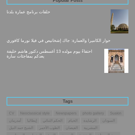
Popular Posts
حلقات برنامج عمارة بلدنا
حوار الكاميرا والعمارة: جاك إشخانيص في فيلا نورما كافوري
احتفاءً بيوم مولده 13 أغسطس دكتور هاشم خليفة
يعدكم بمفاجئات سارة
Tags
CV
Neoclassical style
Newspapers
photo gallery
Suakin
السودان
الرشايدة
الخيام
الحكم الثنائي
إيطاليا
أمدرمان
المشربية
الفيضان
الطوب الأحمر
الشيخ حمد النيل
بيوت السودان
الهدندوة
النوبيون
النوبة
المعماريين السودانيين