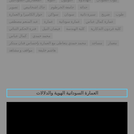
حداثة
جامعة الخرطوم
جاك اشخانيص
تصوير
طوب
ضريح
سيرة ذاتية
سودان
سواكن
حوار الكاميرا و العمارة
عمارة كمال عباس
عمارة سودانية
عمارة
عبد المنعم مصطفى
كلية غردون التذكارية
كلية الهندسة
فيضان النيل
فترة الحكم الثنائي
محمد حمدي
كمال عباس
معمار
مساجد
محمد حمدي يتعاطى مع العمارة بإحساس فنان مبتكر
هاشم خليفة
مواقف و مشاهد
العمارة السودانية الهوية والدلالات
Video
Player