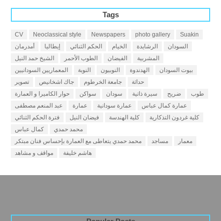
Tags
CV
Neoclassical style
Newspapers
photo gallery
Suakin
السودان
الرشايدة
الخيام
الحكم الثنائي
إيطاليا
أمدرمان
المشربية
الفيضان
الطوب الأحمر
الشيخ حمد النيل
بيوت السودان
الهدندوة
النوبيون
النوبة
المعماريين السودانيين
حداثة
جامعة الخرطوم
جاك اشخانيص
تصوير
طوب
ضريح
سيرة ذاتية
سودان
سواكن
حوار الكاميرا و العمارة
عمارة كمال عباس
عمارة سودانية
عمارة
عبد المنعم مصطفى
كلية غردون التذكارية
كلية الهندسة
فيضان النيل
فترة الحكم الثنائي
محمد حمدي
كمال عباس
معمار
مساجد
محمد حمدي يتعاطى مع العمارة بإحساس فنان مبتكر
هاشم خليفة
مواقف و مشاهد