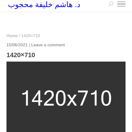
د. هاشم خليفة محجوب
+249 90 003 5647
drarchhashim@hotmail.com
Home
/
1420×710
15/06/2021 |
Leave a comment
1420×710