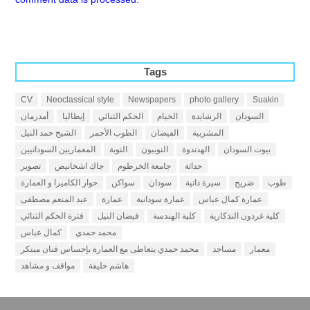
Tags
CV
Neoclassical style
Newspapers
photo gallery
Suakin
السودان
الرشايدة
الخيام
الحكم الثنائي
إيطاليا
أمدرمان
المشربية
الفيضان
الطوب الأحمر
الشيخ حمد النيل
بيوت السودان
الهدندوة
النوبيون
النوبة
المعماريين السودانيين
حداثة
جامعة الخرطوم
جاك اشخانيص
تصوير
طوب
ضريح
سيرة ذاتية
سودان
سواكن
حوار الكاميرا و العمارة
عمارة كمال عباس
عمارة سودانية
عمارة
عبد المنعم مصطفى
كلية غردون التذكارية
كلية الهندسة
فيضان النيل
فترة الحكم الثنائي
محمد حمدي
كمال عباس
معمار
مساجد
محمد حمدي يتعاطى مع العمارة بإحساس فنان مبتكر
هاشم خليفة
مواقف و مشاهد