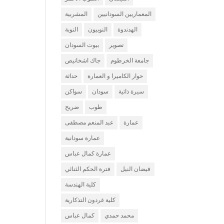
المعماريين السودانيين
المشربية
الهدندوة
النوبيون
النوبة
تصوير
بيوت السودان
جامعة الخرطوم
جاك اشخانيص
حوار الكاميرا و العمارة
حداثة
سيرة ذاتية
سودان
سواكن
طوب
ضريح
عمارة
عبد المنعم مصطفى
عمارة سودانية
عمارة كمال عباس
فيضان النيل
فترة الحكم الثنائي
كلية الهندسة
كلية غردون التذكارية
محمد حمدي
كمال عباس