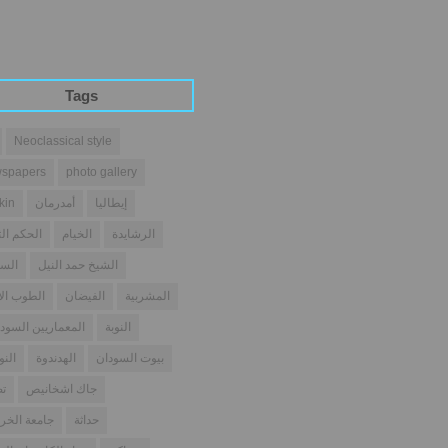
Tags
Neoclassical style
spapers
photo gallery
إيطاليا
أمدرمان
kin
الرشايدة
الخيام
الحكم الث
الشيخ حمد النيل
السو
المشربية
الفيضان
الطوب ال
النوبة
المعماريين السودا
بيوت السودان
الهدندوة
النو
جاك اشخانيص
تص
حداثة
جامعة الخر