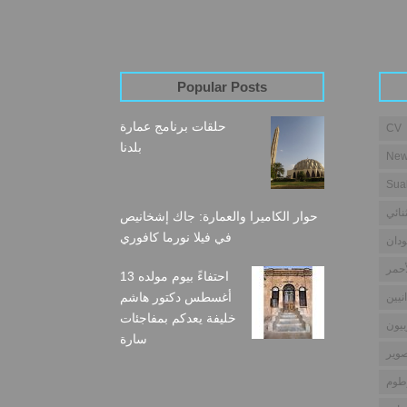
Popular Posts
حلقات برنامج عمارة
CV
بلدنا
New
Sua
نائي
حوار الكاميرا والعمارة: جاك إشخانيص
في فيلا نورما كافوري
دان
أحمر
احتفاءً بيوم مولده 13
أغسطس دكتور هاشم
نيين
خليفة يعدكم بمفاجئات
بيون
سارة
وير
طوم