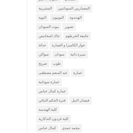
المعماريين السودانيين
المشربية
الهدندوة
النوبيون
النوبة
تصوير
بيوت السودان
جامعة الخرطوم
جاك اشخانيص
حوار الكاميرا و العمارة
حداثة
سيرة ذاتية
سودان
سواكن
طوب
ضريح
عمارة
عبد المنعم مصطفى
عمارة سودانية
عمارة كمال عباس
فيضان النيل
فترة الحكم الثنائي
كلية الهندسة
كلية غردون التذكارية
محمد حمدي
كمال عباس