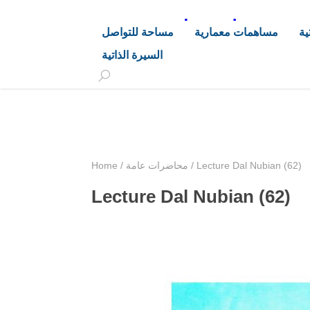
د. هاشم خليفة محجوب
ية
مساهمات معمارية
مساحة للتواصل
السيرة الذاتية
+249 90 003 5647
drarchhashim@hotmail.
Lecture Dal Nubian (62)
/
محاضرات عامة
/
Home
Lecture Dal Nubian (62)