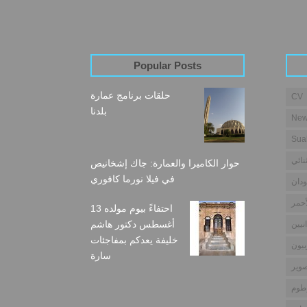
Popular Posts
حلقات برنامج عمارة
CV
بلدنا
New
Sua
نائي
حوار الكاميرا والعمارة: جاك إشخانيص
في فيلا نورما كافوري
دان
أحمر
احتفاءً بيوم مولده 13
أغسطس دكتور هاشم
نيين
خليفة يعدكم بمفاجئات
بيون
سارة
وير
طوم