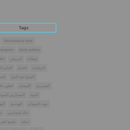
Tags
Neoclassical style
spapers
photo gallery
إيطاليا
أمدرمان
kin
الرشايدة
الخيام
الحكم الث
الشيخ حمد النيل
السو
المشربية
الفيضان
الطوب ال
النوبة
المعماريين السودا
بيوت السودان
الهدندوة
النو
جاك اشخانيص
تص
حداثة
جامعة الخر