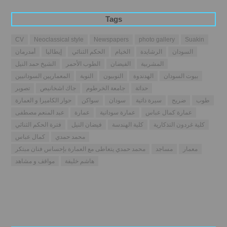
Tags
CV
Neoclassical style
Newspapers
photo gallery
Suakin
السودان
الرشايدة
الخيام
الحكم الثنائي
إيطاليا
أمدرمان
المشربية
الفيضان
الطوب الأحمر
الشيخ حمد النيل
بيوت السودان
الهدندوة
النوبيون
النوبة
المعماريين السودانيين
حداثة
جامعة الخرطوم
جاك اشخانيص
تصوير
طوب
ضريح
سيرة ذاتية
سودان
سواكن
حوار الكاميرا و العمارة
عمارة كمال عباس
عمارة سودانية
عمارة
عبد المنعم مصطفى
كلية غردون التذكارية
كلية الهندسة
فيضان النيل
فترة الحكم الثنائي
محمد حمدي
كمال عباس
معمار
مساجد
محمد حمدي يتعاطى مع العمارة بإحساس فنان مبتكر
هاشم خليفة
مواقف و مشاهد