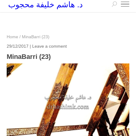
د. هاشم خليفة محجوب
+249 90 003 5647
drarchhashim@hotmail.com
Home
/
MinaBarri (23)
29/12/2017 |
Leave a comment
MinaBarri (23)