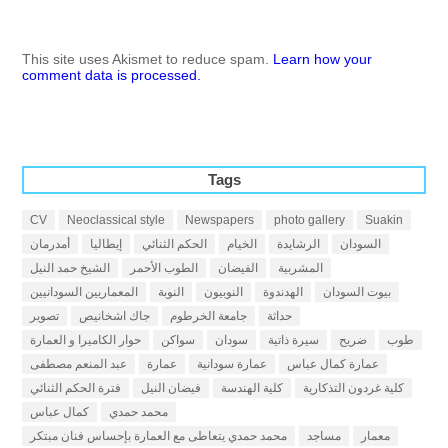
This site uses Akismet to reduce spam.
Learn how your
comment data is processed.
Tags
CV
Neoclassical style
Newspapers
photo gallery
Suakin
السودان
الرشايدة
الخيام
الحكم الثنائي
إيطاليا
أمدرمان
المشربية
الفيضان
الطوب الأحمر
الشيخ حمد النيل
بيوت السودان
الهدندوة
النوبيون
النوبة
المعماريين السودانيين
حداثة
جامعة الخرطوم
جاك اشخانيص
تصوير
طوب
ضريح
سيرة ذاتية
سودان
سواكن
حوار الكاميرا و العمارة
عمارة كمال عباس
عمارة سودانية
عمارة
عبد المنعم مصطفى
كلية غردون التذكارية
كلية الهندسة
فيضان النيل
فترة الحكم الثنائي
محمد حمدي
كمال عباس
معمار
مساجد
محمد حمدي يتعاطى مع العمارة بإحساس فنان مبتكر