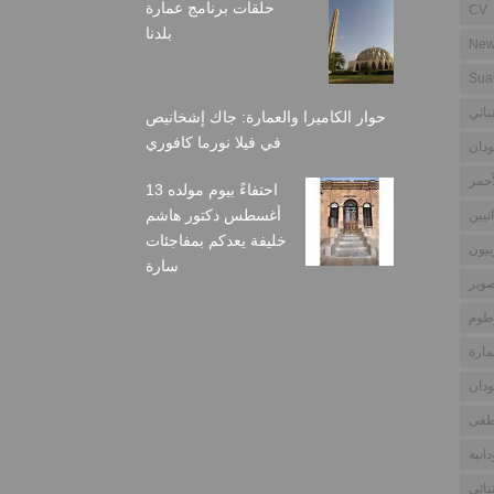
حلقات برنامج عمارة
CV
بلدنا
New
Sua
نائي
حوار الكاميرا والعمارة: جاك إشخانيص
في فيلا نورما كافوري
دان
أحمر
احتفاءً بيوم مولده 13
أغسطس دكتور هاشم
نيين
خليفة يعدكم بمفاجئات
بيون
سارة
وير
طوم
مارة
دان
طفى
انية
نائي