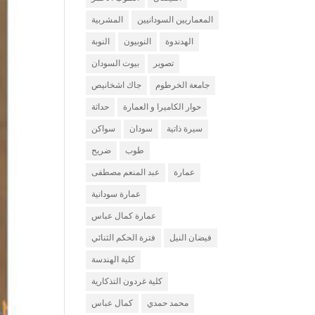
المعماريين السودانيين
المشربية
الهدندوة
النوبيون
النوبة
تصوير
بيوت السودان
جامعة الخرطوم
جاك اشخانيص
حوار الكاميرا و العمارة
حداثة
سيرة ذاتية
سودان
سواكن
طوب
ضريح
عمارة
عبد المنعم مصطفى
عمارة سودانية
عمارة كمال عباس
فيضان النيل
فترة الحكم الثنائي
كلية الهندسة
كلية غردون التذكارية
محمد حمدي
كمال عباس