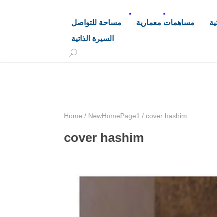
د. هاشم خليفة محجوب
ية
مساهمات معمارية
مساحة للتواصل
السيرة الذاتية
+249 90 003 5647
drarchhashim@hotmail.
Home
/
NewHomePage1
/
cover hashim
cover hashim