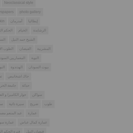
Neoclassical style
spapers
photo gallery
إيطاليا
أمدرمان
kin
الرشايدة
الخيام
الحكم الث
الشيخ حمد النيل
السو
المشربية
الفيضان
الطوب ال
النوبة
المعماريين السودا
بيوت السودان
الهدندوة
النو
جاك اشخانيص
تص
حداثة
جامعة الخر
سواكن
حوار الكاميرا و الع
طوب
ضريح
سيرة ذاتية
سو
عمارة
عبد المنعم مص
عمارة كمال عباس
عمارة سود
فيضان النيل
فترة الحكم الث